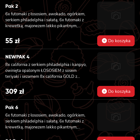
Pak 2
6x futomaki z łososiem, awokado, ogórkiem,
serkiem philadelphia i sałatą, 6x futomaki z
krewetką, majonezem lekko pikantnym,
ogórkiem i sałatą
55
zł
Do koszyka
NEWPAK 4
8x california z serkiem philadelphia i kanpyo,
owinięta opalonym ŁOSOSIEM z sosem
teriyaki i sezamem 8x california GOLD z
krewetką w tempurze, ogórkiem i
majonezem lekko pikantnym, sosem teriyaki i
309
zł
Do koszyka
sezamem owinięta WĘGORZEM 8x california
GOLD z krewetką w tempurze, ogórkiem i
majonezem lekko pikantnym owinięta
Pak 6
TUŃCZYKIEM 8x california GOLD z krewetką
6x futomaki z łososiem, awokado, ogórkiem,
w tempurze, ogórkiem i majonezem lekko
serkiem philadelphia i sałatą, 6x futomaki z
pikantnym, sezamem owinięta KREWETKĄ
krewetką, majonezem lekko pikantnym,
8x california GOLD z krewetką w tempurze,
ogórkiem i sałatą, 6x futomaki z tatarem z
ogórkiem i majonezem lekko pikantnym,
łososia lekko pikantnym, ogórkiem, awokado,