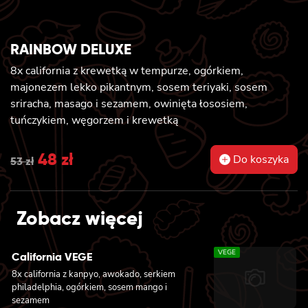
RAINBOW DELUXE
8x california z krewetką w tempurze, ogórkiem,
majonezem lekko pikantnym, sosem teriyaki, sosem
sriracha, masago i sezamem, owinięta łososiem,
tuńczykiem, węgorzem i krewetką
Original
48
zł
Current
Do koszyka
53
zł
price
price
was:
is:
Zobacz więcej
53 zł.
48 zł.
VEGE
California VEGE
8x california z kanpyo, awokado, serkiem
philadelphia, ogórkiem, sosem mango i
sezamem