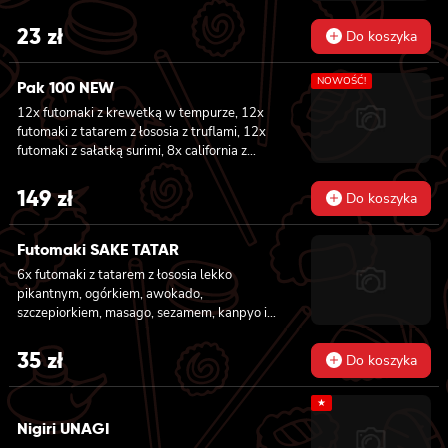
23
zł
Do koszyka
NOWOŚĆ!
Pak 100 NEW
12x futomaki z krewetką w tempurze, 12x
futomaki z tatarem z łososia z truflami, 12x
futomaki z sałatką surimi, 8x california z
tuńczykiem, 8x california z pieczonym
łososiem, 8x california z sałatką surimi, 8x
149
zł
Do koszyka
hosomaki z sałatką wakame, 8x hosomaki z
tuńczykiem, 8x hosomaki z wędzonym tofu,
8x hosomaki z pieczonym łososiem i 8x
Futomaki SAKE TATAR
hosomaki z kanpyo
6x futomaki z tatarem z łososia lekko
pikantnym, ogórkiem, awokado,
szczepiorkiem, masago, sezamem, kanpyo i
sałatą
35
zł
Do koszyka
★
Nigiri UNAGI