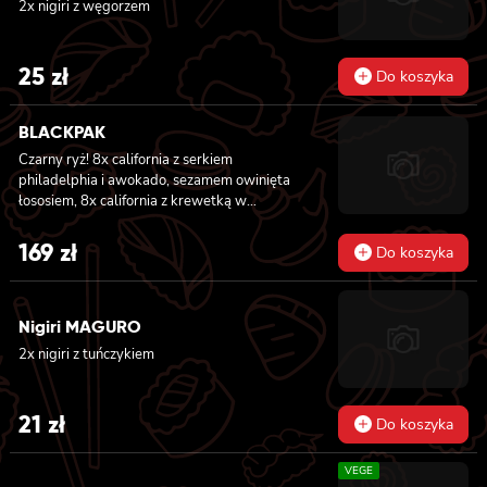
2x nigiri z węgorzem
25
zł
Do koszyka
BLACKPAK
Czarny ryż! 8x california z serkiem
philadelphia i awokado, sezamem owinięta
łososiem, 8x california z krewetką w
tempurze, ogórkiem i majonezem lekko
pikantnym, masago i sezamem owinięta
169
zł
Do koszyka
łososiem, 12x futomaki z łososiem
pieczonym, serkiem philadelphia, sosem
teriyaki, sezamem, awokado, ogórkiem i
Nigiri MAGURO
kanpyo 8x california z łososiem i awokado,
serkiem philadelphia, masago, sezam, 8x
2x nigiri z tuńczykiem
hosomaki z łososiem
21
zł
Do koszyka
VEGE