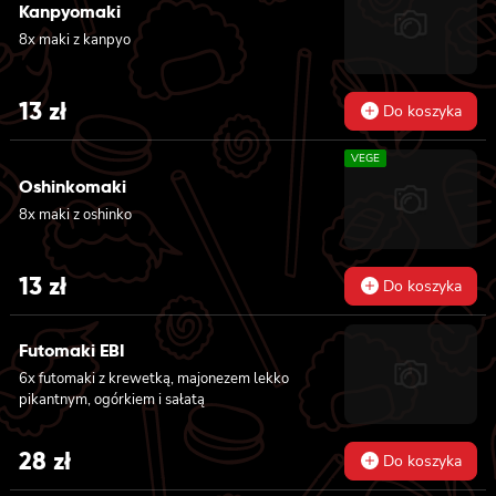
Kanpyomaki
8x maki z kanpyo
13
zł
Do koszyka
VEGE
Oshinkomaki
8x maki z oshinko
13
zł
Do koszyka
Futomaki EBI
6x futomaki z krewetką, majonezem lekko
pikantnym, ogórkiem i sałatą
28
zł
Do koszyka