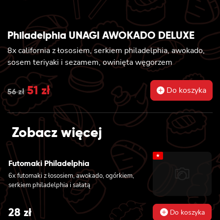
Philadelphia UNAGI AWOKADO DELUXE
8x california z łososiem, serkiem philadelphia, awokado,
sosem teriyaki i sezamem, owinięta węgorzem
Original
51
zł
Current
Do koszyka
56
zł
price
price
was:
is:
Zobacz więcej
56 zł.
51 zł.
★
Futomaki Philadelphia
6x futomaki z łososiem, awokado, ogórkiem,
serkiem philadelphia i sałatą
28
zł
Do koszyka