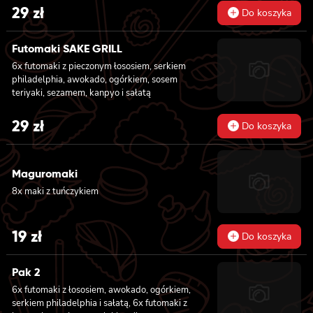
29
zł
Do koszyka
Futomaki SAKE GRILL
6x futomaki z pieczonym łososiem, serkiem
philadelphia, awokado, ogórkiem, sosem
teriyaki, sezamem, kanpyo i sałatą
29
zł
Do koszyka
Maguromaki
8x maki z tuńczykiem
19
zł
Do koszyka
Pak 2
6x futomaki z łososiem, awokado, ogórkiem,
serkiem philadelphia i sałatą, 6x futomaki z