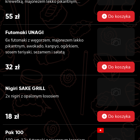
krewetką, majonezem lekko pikantnym,
ogórkiem i sałatą
55
zł
Do koszyka
Futomaki UNAGI
6x futomaki z węgorzem, majonezem lekko
pikantnym, awokado, kanpyo, ogórkiem,
sosem teriyaki, sezamem i sałatą
32
zł
Do koszyka
Nigiri SAKE GRILL
2x nigiri z opalonym łososiem
18
zł
Do koszyka
★
Pak 100