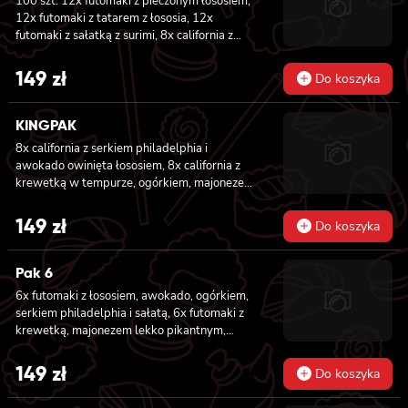
100 szt. 12x futomaki z pieczonym łososiem,
12x futomaki z tatarem z łososia, 12x
futomaki z sałatką z surimi, 8x california z
tuńczykiem, 8x california z pieczonym
łososiem, 8x california z krewetką w
149
zł
Do koszyka
tempurze, 8x maki z ogórkiem, 8x maki z
oshinko, 8x maki z surimi, 8x maki z łososiem,
8x maki z kanpyo
KINGPAK
8x california z serkiem philadelphia i
awokado owinięta łososiem, 8x california z
krewetką w tempurze, ogórkiem, majonezem
lekko pikantnym, sezam i masago owinięta
łososiem, 8x california z łososiem, serkiem
149
zł
Do koszyka
philadelphia, ogórkiem, majonezem lekko
pikantnym i sezamem owinięta krewetką, 8x
california z krewetką w tempurze, ogórkiem,
Pak 6
majonezem lekko pikantnym, sosem teriyaki i
6x futomaki z łososiem, awokado, ogórkiem,
sezamem owinięta węgorzem i awokado
serkiem philadelphia i sałatą, 6x futomaki z
krewetką, majonezem lekko pikantnym,
ogórkiem i sałatą, 6x futomaki z tatarem z
łososia lekko pikantnym, ogórkiem, awokado,
149
zł
Do koszyka
kanpyo, sałatą, masago, szczepiorek, sezam,
8x hosomaki z łososiem, 8x california z