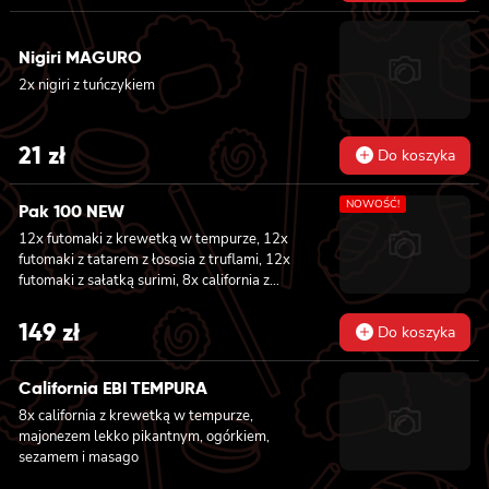
Nigiri MAGURO
2x nigiri z tuńczykiem
21
zł
Do koszyka
NOWOŚĆ!
Pak 100 NEW
12x futomaki z krewetką w tempurze, 12x
futomaki z tatarem z łososia z truflami, 12x
futomaki z sałatką surimi, 8x california z
tuńczykiem, 8x california z pieczonym
łososiem, 8x california z sałatką surimi, 8x
149
zł
Do koszyka
hosomaki z sałatką wakame, 8x hosomaki z
tuńczykiem, 8x hosomaki z wędzonym tofu,
8x hosomaki z pieczonym łososiem i 8x
California EBI TEMPURA
hosomaki z kanpyo
8x california z krewetką w tempurze,
majonezem lekko pikantnym, ogórkiem,
sezamem i masago