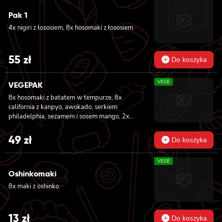
krewetką w tempurze, majonezem lekko
Pak 1
pikantnym, ogórkiem, sezamem i masago, 8x
california z łososiem, ogórkiem, serkiem
4x nigiri z łososiem, 8x hosomaki z łososiem
philadelphia, awokado i masago
55
zł
Do koszyka
VEGE
VEGEPAK
8x hosomaki z batatem w tempurze, 8x
california z kanpyo, awokado, serkiem
philadelphia, sezamem i sosem mango, 2x
nigiri z awokado i sosem mango
49
zł
Do koszyka
VEGE
Oshinkomaki
8x maki z oshinko
13
zł
Do koszyka