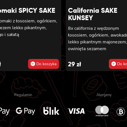
sezamem
omaki SPICY SAKE
California SAKE
KUNSEY
tomaki z łososiem, ogórkiem,
ezem lekko pikantnym,
8x california z wędzonym
 i sałatą
łososiem, ogórkiem, awokado
lekko pikantnym majonezem
owinięta sezamem
ł
29
zł
Do koszyka
Do ko
Regulamin
Alergeny