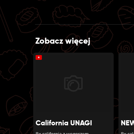
Zobacz więcej
★
California UNAGI
NEW
8x california z węgorzem,
8x cal