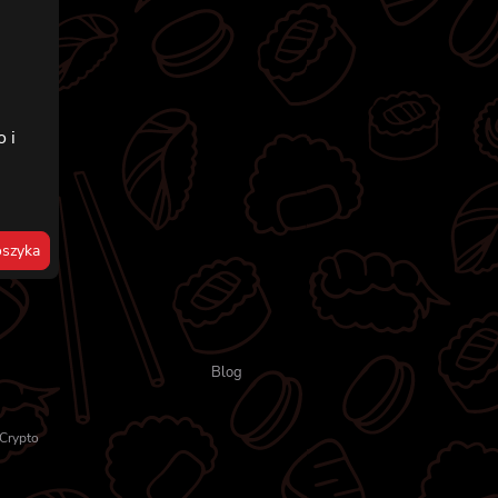
 i
,
szyka
Blog
Crypto