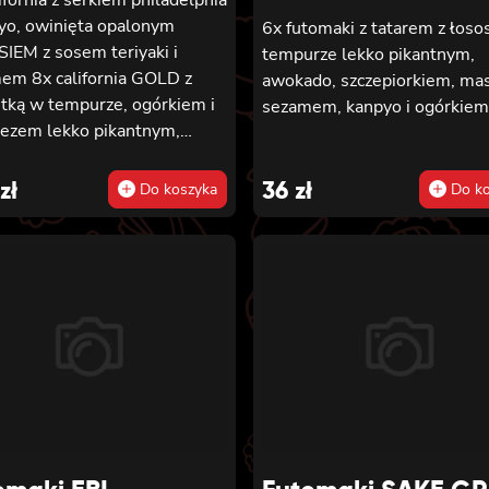
pyo, owinięta opalonym
6x futomaki z tatarem z łoso
IEM z sosem teriyaki i
tempurze lekko pikantnym,
em 8x california GOLD z
awokado, szczepiorkiem, ma
tką w tempurze, ogórkiem i
sezamem, kanpyo i ogórkiem
ezem lekko pikantnym,
 teriyaki i sezamem owinięta
ZEM 8x california GOLD z
zł
36
zł
Do koszyka
Do ko
tką w tempurze, ogórkiem i
ezem lekko pikantnym
ęta TUŃCZYKIEM 8x
ornia GOLD z krewetką w
rze, ogórkiem i majonezem
 pikantnym, sezamem
ęta KREWETKĄ 8x california
z krewetką w tempurze,
iem i majonezem lekko
tnym, masago owinięta
IEM 8x california GOLD z