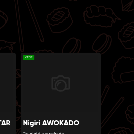
VEGE
TAR
Nigiri AWOKADO
2x nigiri z awokado