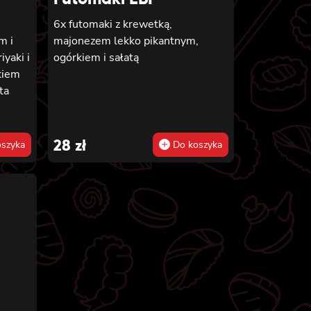
6x futomaki z krewetką,
m i
majonezem lekko pikantnym,
yaki i
ogórkiem i sałatą
kiem
ta
nia z
ado
28
zł
szyka
Do koszyka
ki z
iem,
m,
,
m
kiem,
i i