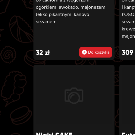
ogórkiem, awokado, majonezem
i kan
lekko pikantnym, kanpyo i
ŁOSOS
sezamem
sezam
krewe
majon
sosem
WĘGOR
32
zł
309
Do koszyka
krewe
majon
owini
calif
tempu
lekko
owini
GOLD 
ogórk
pikan
ŁOSOS