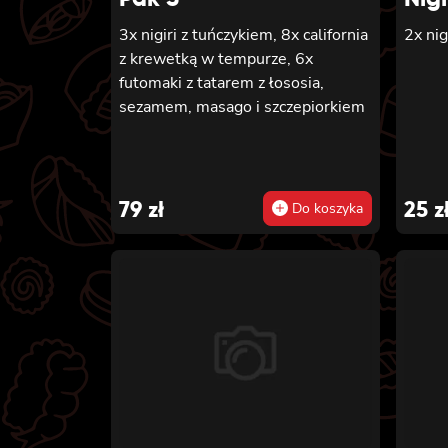
sałatą
3x nigiri z tuńczykiem, 8x california
2x ni
z krewetką w tempurze, 6x
futomaki z tatarem z łososia,
sezamem, masago i szczepiorkiem
79
zł
25
z
Do koszyka