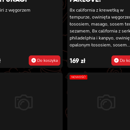
, sosem teriyaki i sezamem
giri z węgorzem
8x california z krewetką w
tempurze, owinięta węgorze
łososiem, masago, sosem teri
sezamem, 8x california z ser
philadelphia i kanpyo, owinię
opalonym łososiem, sosem
teriyaki, sezamem, 8x califor
serkiem philadelphia i awok
ł
169
zł
Do koszyka
Do ko
owinięta łososiem, 6x futoma
krewetką w tempurze, ogórk
NOWOŚĆ!
sałatą i majonezem lekko
pikantnym, 6x futomaki z
łososiem, awokado, ogórkie
serkiem philadelphia i sałatą
sezamem, 6x futomaki z
pieczonym łososiem, serkie
philadelphia, awokado, ogór
kanpyo, sałatą, sosem teriyak