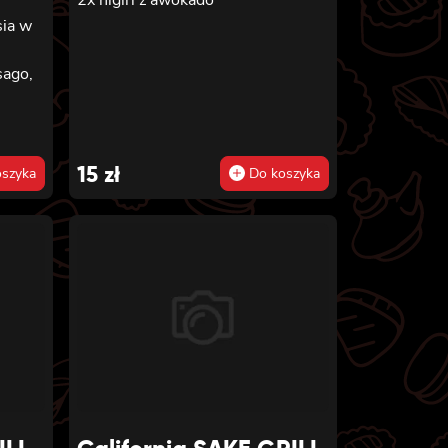
sia w
sago,
15
zł
szyka
Do koszyka