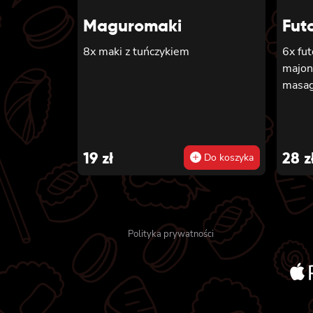
Maguromaki
Fut
8x maki z tuńczykiem
6x fu
majon
masago
19
zł
28
z
Do koszyka
Polityka prywatności