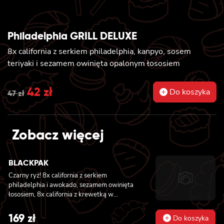
Philadelphia GRILL DELUXE
8x california z serkiem philadelphia, kanpyo, sosem
teriyaki i sezamem owinięta opalonym łososiem
Original
42
zł
Current
Do koszyka
47
zł
price
price
was:
is:
Zobacz więcej
47 zł.
42 zł.
BLACKPAK
Czarny ryż! 8x california z serkiem
philadelphia i awokado, sezamem owinięta
łososiem, 8x california z krewetką w
tempurze, ogórkiem i majonezem lekko
pikantnym, masago i sezamem owinięta
169
zł
Do koszyka
łososiem, 12x futomaki z łososiem