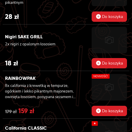
pikantnym
28
zł
Do koszyka
Nigiri SAKE GRILL
2x nigiri z opalonym łososiem
18
zł
Do koszyka
NOWOŚĆ!
RAINBOWPAK
8x california z krewetką w tempurze,
ogórkiem i lekko pikantnym majonezem,
owinięta łososiem, posypana sezamem i
masago, 8x california z tatarem z tuńczyka z
truflami, owinięta tuńczykiem, posypana
Original
159
zł
Current
Do koszyka
179
zł
masago arare i szczypiorkiem, 8x california z
price
price
awokado, mango, węgorzem i krewetką,
★
owinięta opalanym łososiem, polana sosem
California CLASSIC
was:
is:
teriyaki i posypana sezamem, 8x california z