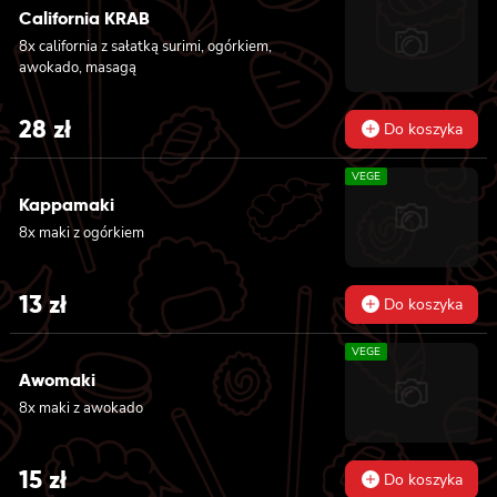
California KRAB
8x california z sałatką surimi, ogórkiem,
awokado, masagą
28
zł
Do koszyka
VEGE
Kappamaki
8x maki z ogórkiem
13
zł
Do koszyka
VEGE
Awomaki
8x maki z awokado
15
zł
Do koszyka