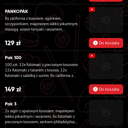
pieczonym, serkiem philadelphia, sosem
★
teriyaki, sezamem, awokado, ogórkiem i
PANKOPAK
kanpyo 8x california z łososiem i awokado,
8x california z łososiem, ogórkiem,
serkiem philadelphia, masago, sezam, 8x
szczypiorkiem, majonezem lekko pikantnym,
hosomaki z łososiem
masagą, sosem teriyaki i sezamem,
panierowane w chrupiącej panko, 8x
california z węgorzem , krewetką, imbirem,
129
zł
Do koszyka
majonezem lekko pikantnym, sosem teriyaki i
sezamem, panierowane w chrupiącej panko,
★
8x california z serkiem philadelphia,
Pak 100
węgorzem, ogórkiem, sosem teriyaki i
100 szt. 12x futomaki z pieczonym łososiem,
sezamem, panierowane w chrupiącej panko,
12x futomaki z tatarem z łososia, 12x
8x california z łososiem wędzonym,
futomaki z sałatką z surimi, 8x california z
ogórkiem, awokado, szczypiorkiem, sosem
tuńczykiem, 8x california z pieczonym
teriyaki i sezamem, panierowane w
łososiem, 8x california z krewetką w
149
zł
chrupiącej panko.
Do koszyka
tempurze, 8x maki z ogórkiem, 8x maki z
oshinko, 8x maki z surimi, 8x maki z łososiem,
8x maki z kanpyo
Pak 3
2x nigiri z opalonym łososiem, majonezem
lekko pikantnym i sezamem, 6x futomaki z
pieczonym łososiem, serkiem philadelphia,
awokado, ogórkiem, kanpyo, sałatą, sosem