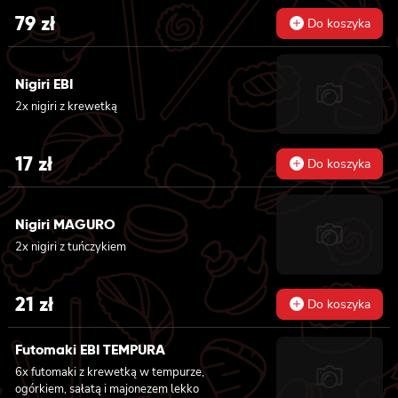
teriyaki i sezamem, 8x california z krewetką
79
zł
Do koszyka
w tempurze, majonezem lekko pikantnym,
ogórkiem, sezamem i masago, 8x hosomaki z
batatem w tempurze
Nigiri EBI
2x nigiri z krewetką
17
zł
Do koszyka
Nigiri MAGURO
2x nigiri z tuńczykiem
21
zł
Do koszyka
Futomaki EBI TEMPURA
6x futomaki z krewetką w tempurze,
ogórkiem, sałatą i majonezem lekko