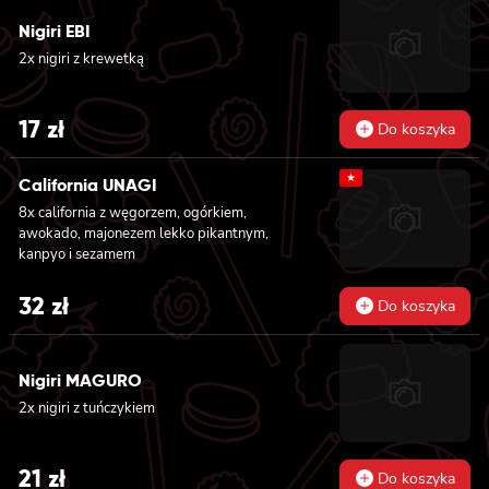
Nigiri EBI
2x nigiri z krewetką
17
zł
Do koszyka
★
California UNAGI
8x california z węgorzem, ogórkiem,
awokado, majonezem lekko pikantnym,
kanpyo i sezamem
32
zł
Do koszyka
Nigiri MAGURO
2x nigiri z tuńczykiem
21
zł
Do koszyka