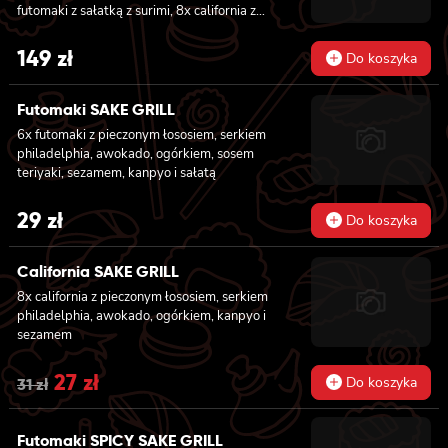
futomaki z sałatką z surimi, 8x california z
tuńczykiem, 8x california z pieczonym
łososiem, 8x california z krewetką w
149
zł
Do koszyka
tempurze, 8x maki z ogórkiem, 8x maki z
oshinko, 8x maki z surimi, 8x maki z łososiem,
8x maki z kanpyo
Futomaki SAKE GRILL
6x futomaki z pieczonym łososiem, serkiem
philadelphia, awokado, ogórkiem, sosem
teriyaki, sezamem, kanpyo i sałatą
29
zł
Do koszyka
California SAKE GRILL
8x california z pieczonym łososiem, serkiem
philadelphia, awokado, ogórkiem, kanpyo i
sezamem
Original
27
zł
Current
Do koszyka
31
zł
price
price
Futomaki SPICY SAKE GRILL
was:
is: