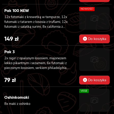
NOWOŚĆ!
Pak 100 NEW
12x futomaki z krewetką w tempurze, 12x
futomaki z tatarem z łososia z truflami, 12x
futomaki z sałatką surimi, 8x california z
tuńczykiem, 8x california z pieczonym
łososiem, 8x california z sałatką surimi, 8x
149
zł
Do koszyka
hosomaki z sałatką wakame, 8x hosomaki z
tuńczykiem, 8x hosomaki z wędzonym tofu,
8x hosomaki z pieczonym łososiem i 8x
Pak 3
hosomaki z kanpyo
2x nigiri z opalonym łososiem, majonezem
lekko pikantnym i sezamem, 6x futomaki z
pieczonym łososiem, serkiem philadelphia,
awokado, ogórkiem, kanpyo, sałatą, sosem
teriyaki i sezamem, 8x california z krewetką
79
zł
Do koszyka
w tempurze, majonezem lekko pikantnym,
ogórkiem, sezamem i masago, 8x hosomaki z
VEGE
batatem w tempurze
Oshinkomaki
8x maki z oshinko