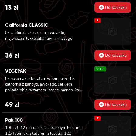
13
zł
Do koszyka
★
California CLASSIC
8x california z łososiem, awokado,
majonezem lekko pikantnym i masago
36
zł
Do koszyka
VEGE
VEGEPAK
8x hosomaki z batatem w tempurze, 8x
california z kanpyo, awokado, serkiem
philadelphia, sezamem i sosem mango, 2x
nigiri z awokado i sosem mango
49
zł
Do koszyka
★
Pak 100
100 szt. 12x futomaki z pieczonym łososiem,
12x futomaki z tatarem z łososia, 12x