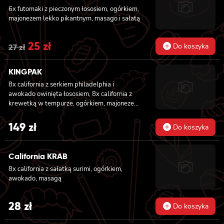
6x futomaki z pieczonym łososiem, ogórkiem,
31 zł.
27 zł.
majonezem lekko pikantnym, masago i sałatą
Original
25
zł
Current
Do koszyka
27
zł
price
price
KINGPAK
was:
is:
8x california z serkiem philadelphia i
27 zł.
25 zł.
awokado owinięta łososiem, 8x california z
krewetką w tempurze, ogórkiem, majonezem
lekko pikantnym, sezam i masago owinięta
łososiem, 8x california z łososiem, serkiem
149
zł
Do koszyka
philadelphia, ogórkiem, majonezem lekko
pikantnym i sezamem owinięta krewetką, 8x
california z krewetką w tempurze, ogórkiem,
California KRAB
majonezem lekko pikantnym, sosem teriyaki i
8x california z sałatką surimi, ogórkiem,
sezamem owinięta węgorzem i awokado
awokado, masagą
28
zł
Do koszyka