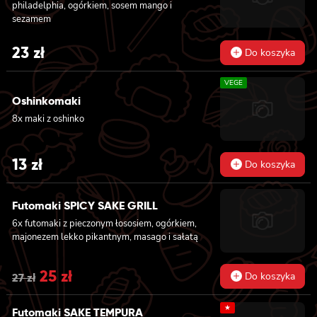
philadelphia, ogórkiem, sosem mango i
lekko pikantnym 6x futomaki z ŁOSOSIEM,
sezamem
awokado, ogórkiem, serkiem philadelphia i
sałatą 6x futomaki z pieczonym ŁOSOSIEM,
serkiem philadelphia, awokado, ogórkiem,
23
zł
Do koszyka
kanpyo i sałatą
VEGE
Oshinkomaki
8x maki z oshinko
13
zł
Do koszyka
Futomaki SPICY SAKE GRILL
6x futomaki z pieczonym łososiem, ogórkiem,
majonezem lekko pikantnym, masago i sałatą
Original
25
zł
Current
Do koszyka
27
zł
price
price
★
Futomaki SAKE TEMPURA