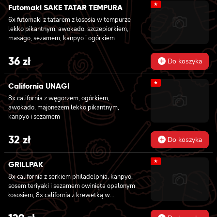
★
lekko pikantnym, masago i sałatą, 6x
Futomaki SAKE TATAR TEMPURA
futomaki z krewetką w tempurze, ogórkiem,
6x futomaki z tatarem z łososia w tempurze
sałatą i majonezem lekko pikantnym, 8x maki
lekko pikantnym, awokado, szczepiorkiem,
z kanpyo
masago, sezamem, kanpyo i ogórkiem
36
zł
Do koszyka
★
California UNAGI
8x california z węgorzem, ogórkiem,
awokado, majonezem lekko pikantnym,
kanpyo i sezamem
32
zł
Do koszyka
★
GRILLPAK
8x california z serkiem philadelphia, kanpyo,
sosem teriyaki i sezamem owinięta opalonym
łososiem, 8x california z krewetką w
tempurze, majonezem lekko pikantnym,
ogórkiem, sezamem i masago, 6x futomaki z