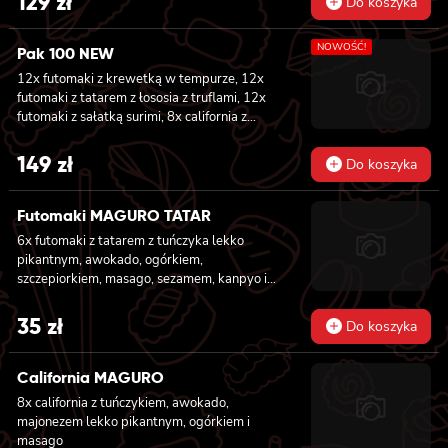
129
zł
Do koszyka
pieczonym łososiem, serkiem philadelphia,
awokado, ogórkiem, kanpyo i sałatą, sosem
NOWOŚĆ!
teriyaki i sezamem, 6x futomaki z surimi,
Pak 100 NEW
kanpyo i ogórkiem, 6x futomaki z krewetką w
12x futomaki z krewetką w tempurze, 12x
tempurze, ogórkiem, sałatą i majonezem
futomaki z tatarem z łososia z truflami, 12x
lekko pikantnym, 8x maki z ogórkiem
futomaki z sałatką surimi, 8x california z
tuńczykiem, 8x california z pieczonym
łososiem, 8x california z sałatką surimi, 8x
149
zł
Do koszyka
hosomaki z sałatką wakame, 8x hosomaki z
tuńczykiem, 8x hosomaki z wędzonym tofu,
8x hosomaki z pieczonym łososiem i 8x
Futomaki MAGURO TATAR
hosomaki z kanpyo
6x futomaki z tatarem z tuńczyka lekko
pikantnym, awokado, ogórkiem,
szczepiorkiem, masago, sezamem, kanpyo i
sałatą
35
zł
Do koszyka
California MAGURO
8x california z tuńczykiem, awokado,
majonezem lekko pikantnym, ogórkiem i
masago