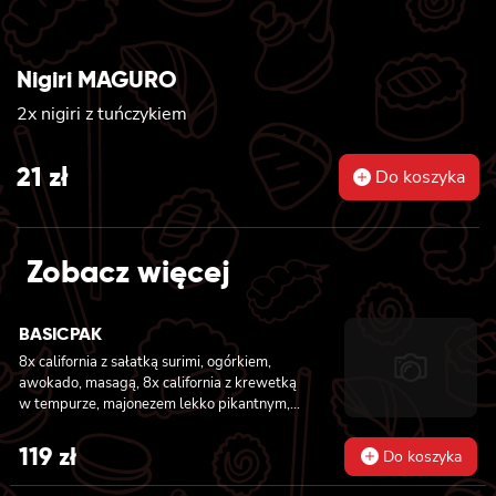
Nigiri MAGURO
2x nigiri z tuńczykiem
21
zł
Do koszyka
Zobacz więcej
BASICPAK
8x california z sałatką surimi, ogórkiem,
awokado, masagą, 8x california z krewetką
w tempurze, majonezem lekko pikantnym,
ogórkiem, sezamem i masago, 6x futomaki z
tuńczykiem, majonezem lekko pikantnym,
119
zł
Do koszyka
awokado, ogórkiem i sałatą, 6x futomaki z
pieczonym łososiem, ogórkiem, majonezem