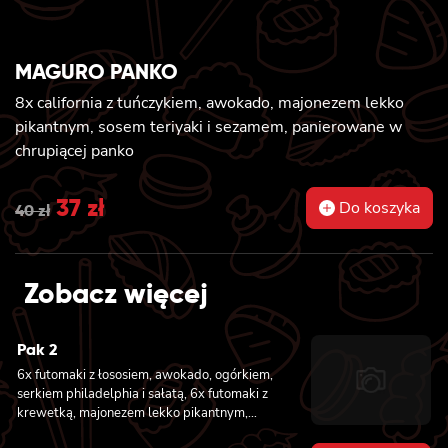
MAGURO PANKO
8x california z tuńczykiem, awokado, majonezem lekko
pikantnym, sosem teriyaki i sezamem, panierowane w
chrupiącej panko
Original
37
zł
Current
Do koszyka
40
zł
price
price
was:
is:
Zobacz więcej
40 zł.
37 zł.
Pak 2
6x futomaki z łososiem, awokado, ogórkiem,
serkiem philadelphia i sałatą, 6x futomaki z
krewetką, majonezem lekko pikantnym,
ogórkiem i sałatą