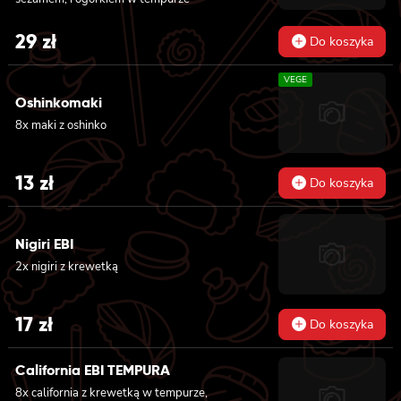
29
zł
Do koszyka
VEGE
Oshinkomaki
8x maki z oshinko
13
zł
Do koszyka
Nigiri EBI
2x nigiri z krewetką
17
zł
Do koszyka
California EBI TEMPURA
8x california z krewetką w tempurze,