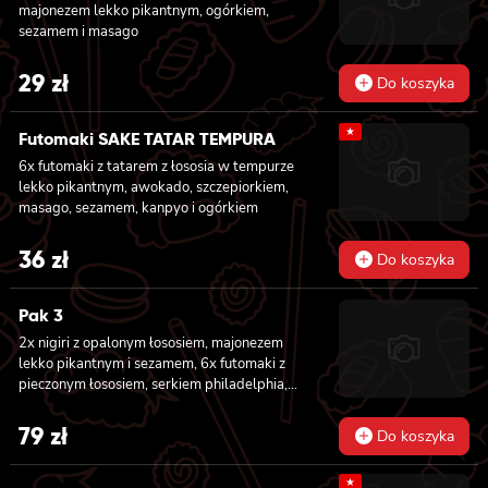
majonezem lekko pikantnym, ogórkiem,
sezamem i masago
29
zł
Do koszyka
★
Futomaki SAKE TATAR TEMPURA
6x futomaki z tatarem z łososia w tempurze
lekko pikantnym, awokado, szczepiorkiem,
masago, sezamem, kanpyo i ogórkiem
36
zł
Do koszyka
Pak 3
2x nigiri z opalonym łososiem, majonezem
lekko pikantnym i sezamem, 6x futomaki z
pieczonym łososiem, serkiem philadelphia,
awokado, ogórkiem, kanpyo, sałatą, sosem
teriyaki i sezamem, 8x california z krewetką
79
zł
Do koszyka
w tempurze, majonezem lekko pikantnym,
ogórkiem, sezamem i masago, 8x hosomaki z
★
batatem w tempurze