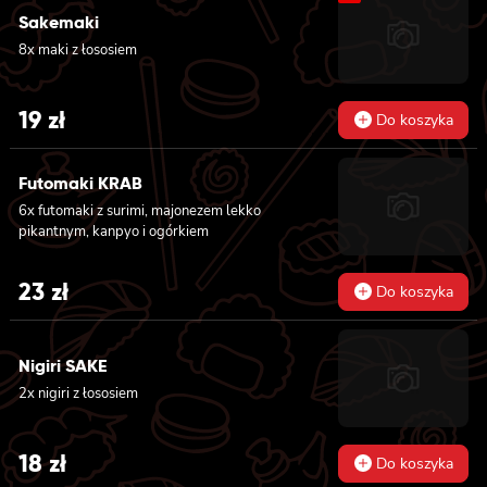
Sakemaki
8x maki z łososiem
19
zł
Do koszyka
Futomaki KRAB
6x futomaki z surimi, majonezem lekko
pikantnym, kanpyo i ogórkiem
23
zł
Do koszyka
Nigiri SAKE
2x nigiri z łososiem
18
zł
Do koszyka