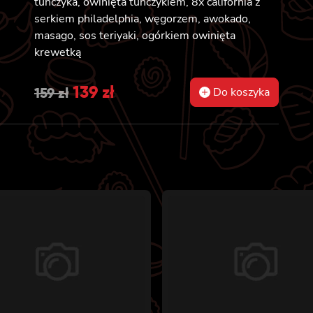
tuńczyka, owinięta tuńczykiem, 8x california z
serkiem philadelphia, węgorzem, awokado,
masago, sos teriyaki, ogórkiem owinięta
krewetką
Original
139
zł
Current
159
zł
Do koszyka
price
price
was:
is:
159 zł.
139 zł.