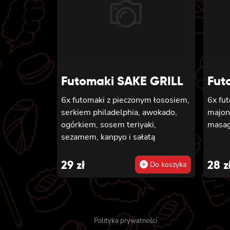
Futomaki SAKE GRILL
Fut
6x futomaki z pieczonym łososiem,
6x fu
serkiem philadelphia, awokado,
majon
ogórkiem, sosem teriyaki,
masago
sezamem, kanpyo i sałatą
29
zł
28
z
Do koszyka
Polityka prywatności