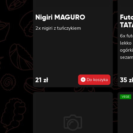
Nigiri MAGURO
Fut
TAT
2x nigiri z tuńczykiem
6x fut
lekko
ogórk
sezam
21
zł
35
z
Do koszyka
VEGE