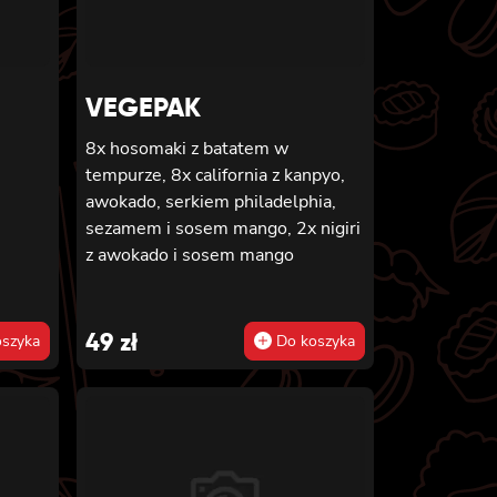
VEGEPAK
8x hosomaki z batatem w
tempurze, 8x california z kanpyo,
awokado, serkiem philadelphia,
sezamem i sosem mango, 2x nigiri
z awokado i sosem mango
49
zł
szyka
Do koszyka