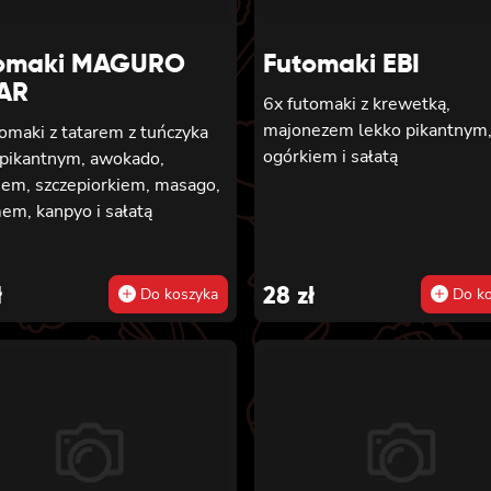
omaki MAGURO
Futomaki EBI
AR
6x futomaki z krewetką,
majonezem lekko pikantnym
omaki z tatarem z tuńczyka
ogórkiem i sałatą
 pikantnym, awokado,
iem, szczepiorkiem, masago,
em, kanpyo i sałatą
ł
28
zł
Do koszyka
Do ko