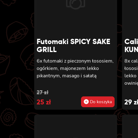
masago
futom
tempu
Futomaki SPICY SAKE
Cal
GRILL
KUN
6x futomaki z pieczonym łososiem,
8x ca
ogórkiem, majonezem lekko
łosos
pikantnym, masago i sałatą
lekko
owini
Original
Current
27
zł
price
25
price
zł
29
z
Do koszyka
was:
is:
27 zł.
25 zł.