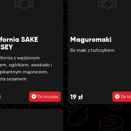
aki z kanpyo i porem w
rze, ogórkiem, sałatą
ifornia SAKE
Maguromaki
SEY
8x maki z tuńczykiem
lifornia z wędzonym
iem, ogórkiem, awokado i
 pikantnym majonezem,
ęta sezamem
ł
19
zł
Do koszyka
Do ko