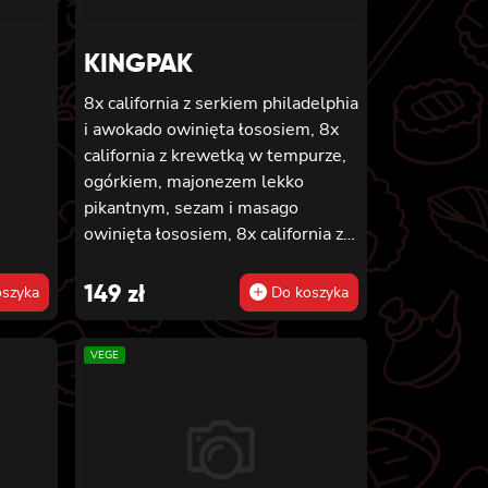
KINGPAK
8x california z serkiem philadelphia
,
i awokado owinięta łososiem, 8x
california z krewetką w tempurze,
ogórkiem, majonezem lekko
pikantnym, sezam i masago
owinięta łososiem, 8x california z
łososiem, serkiem philadelphia,
ogórkiem, majonezem lekko
149
zł
szyka
Do koszyka
pikantnym i sezamem owinięta
krewetką, 8x california z krewetką
VEGE
w tempurze, ogórkiem,
majonezem lekko pikantnym,
sosem teriyaki i sezamem owinięta
węgorzem i awokado