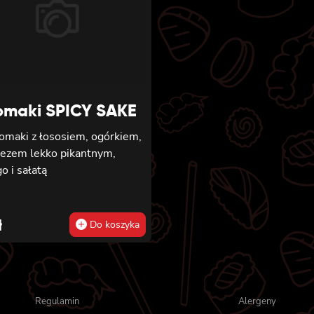
omaki SPICY SAKE
tomaki z łososiem, ogórkiem,
ezem lekko pikantnym,
 i sałatą
ł
Do koszyka
Regulamin
Alergeny