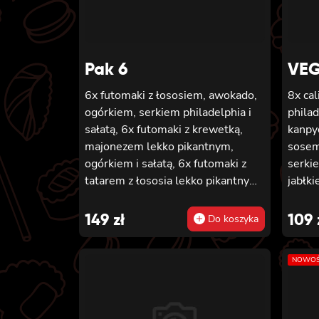
Pak 6
VEG
6x futomaki z łososiem, awokado,
8x cal
ogórkiem, serkiem philadelphia i
phila
sałatą, 6x futomaki z krewetką,
kanpy
majonezem lekko pikantnym,
sosem
ogórkiem i sałatą, 6x futomaki z
serki
tatarem z łososia lekko pikantnym,
jabłk
ogórkiem, awokado, kanpyo,
chedd
sałatą, masago, szczepiorek,
califo
149
zł
109
Do koszyka
sezam, 8x hosomaki z łososiem, 8x
mango
california z krewetką w tempurze,
teriya
NOWOŚ
majonezem lekko pikantnym,
tempu
ogórkiem, sezamem i masago, 8x
ogórki
california z łososiem, ogórkiem,
futom
serkiem philadelphia, awokado i
ogórki