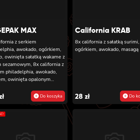
EPAK MAX
California KRAB
ifornia z serkiem
8x california z sałatką surimi,
delphia, awokado, ogórkiem,
ogórkiem, awokado, masagą
o, owinięta sałatką wakame z
 sezamowym, 8x california z
em philadelphia, awokado,
iem, owinięta opalonym
arem, z sosem teriyaki, 8x
rnia z serkiem philadelphia i
zł
28
zł
Do koszyka
Do ko
, owinięta awokado z sosem
ki, 6x futomaki z batatem w
Ć!
rze, serkiem philadelphia,
em, kanpyo, sałatą, 6x
aki z wędzonym tofu,
em, oshinko i sałatą, 6x