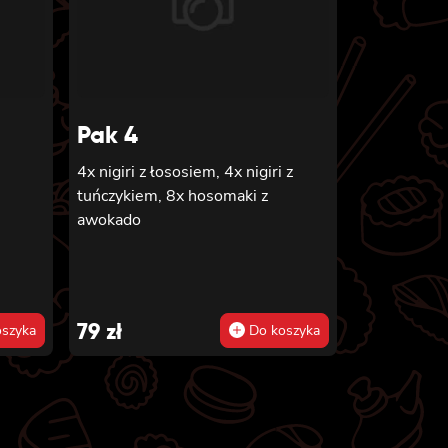
Pak 4
4x nigiri z łososiem, 4x nigiri z
tuńczykiem, 8x hosomaki z
awokado
79
zł
szyka
Do koszyka