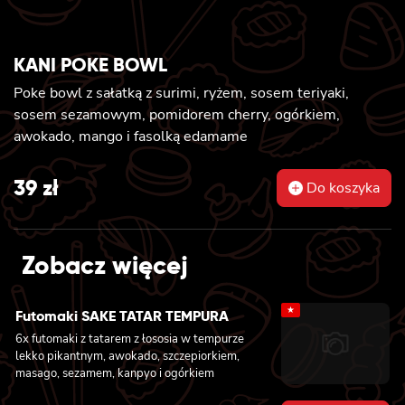
KANI POKE BOWL
Poke bowl z sałatką z surimi, ryżem, sosem teriyaki,
sosem sezamowym, pomidorem cherry, ogórkiem,
awokado, mango i fasolką edamame
39
zł
Do koszyka
Zobacz więcej
★
Futomaki SAKE TATAR TEMPURA
6x futomaki z tatarem z łososia w tempurze
lekko pikantnym, awokado, szczepiorkiem,
masago, sezamem, kanpyo i ogórkiem