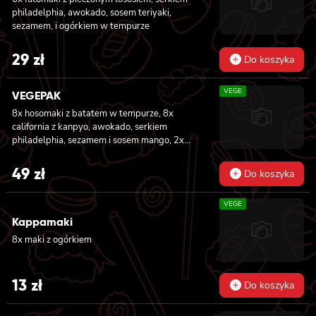
philadelphia, awokado, sosem teriyaki,
sezamem, i ogórkiem w tempurze
29
zł
Do koszyka
VEGE
VEGEPAK
8x hosomaki z batatem w tempurze, 8x
california z kanpyo, awokado, serkiem
philadelphia, sezamem i sosem mango, 2x
nigiri z awokado i sosem mango
49
zł
Do koszyka
VEGE
Kappamaki
8x maki z ogórkiem
13
zł
Do koszyka