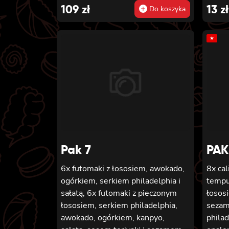
california z serkiem philadelphia i
109
zł
13
zł
Do koszyka
mango, owinięta awokado z sosem
teriyaki, 6x futomaki z batatem w
★
tempurze, serkiem philadelphia,
ogórkiem, kanpyo, sałatą, 6x
futomaki z wędzonym tofu,
ogórkiem, oshinko i sałatą, 6x
futomaki z kanpyo i porem w
tempurze, ogórkiem, sałatą
Pak 7
PAK
6x futomaki z łososiem, awokado,
8x cal
ogórkiem, serkiem philadelphia i
tempu
sałatą, 6x futomaki z pieczonym
łososi
łososiem, serkiem philadelphia,
sezame
awokado, ogórkiem, kanpyo,
philad