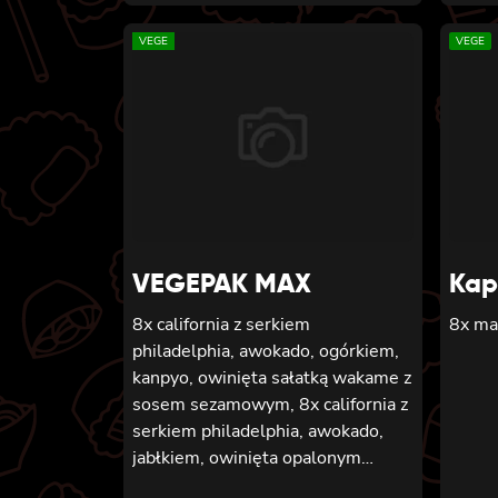
VEGE
VEGE
VEGEPAK MAX
Kap
8x california z serkiem
8x ma
philadelphia, awokado, ogórkiem,
kanpyo, owinięta sałatką wakame z
sosem sezamowym, 8x california z
serkiem philadelphia, awokado,
jabłkiem, owinięta opalonym
cheddarem, z sosem teriyaki, 8x