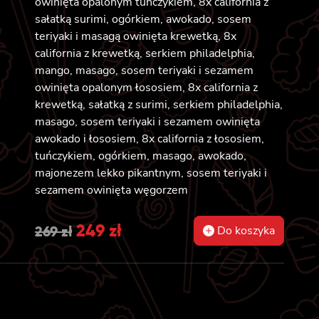
owinięta opalonym tuńczykiem, 8x california z
sałatką surimi, ogórkiem, awokado, sosem
teriyaki i masagą owinięta krewetką, 8x
california z krewetką, serkiem philadelphia,
mango, masago, sosem teriyaki i sezamem
owinięta opalonym łososiem, 8x california z
krewetką, sałatką z surimi, serkiem philadelphia,
masago, sosem teriyaki i sezamem owinięta
awokado i łososiem, 8x california z łososiem,
tuńczykiem, ogórkiem, masago, awokado,
majonezem lekko pikantnym, sosem teriyaki i
sezamem owinięta węgorzem
Original
249
zł
Current
269
zł
Do koszyka
price
price
was:
is:
269 zł.
249 zł.