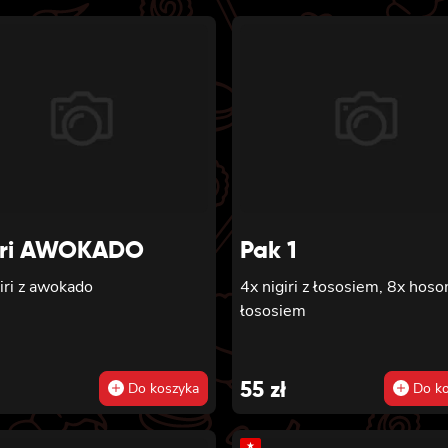
iri AWOKADO
Pak 1
iri z awokado
4x nigiri z łososiem, 8x hoso
łososiem
55
zł
Do koszyka
Do ko
★