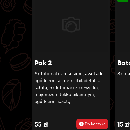
Pak 2
Bat
6x futomaki z łososiem, awokado,
8x ma
ogórkiem, serkiem philadelphia i
sałatą, 6x futomaki z krewetką,
majonezem lekko pikantnym,
ogórkiem i sałatą
55
zł
15
zł
Do koszyka