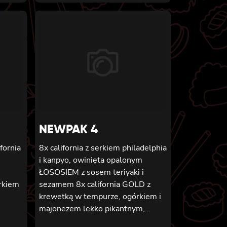
NEWPAK 4
ifornia
8x california z serkiem philadelphia
i kanpyo, owinięta opalonym
ŁOSOSIEM z sosem teriyaki i
rkiem
sezamem 8x california GOLD z
krewetką w tempurze, ogórkiem i
majonezem lekko pikantnym,
sosem teriyaki i sezamem owinięta