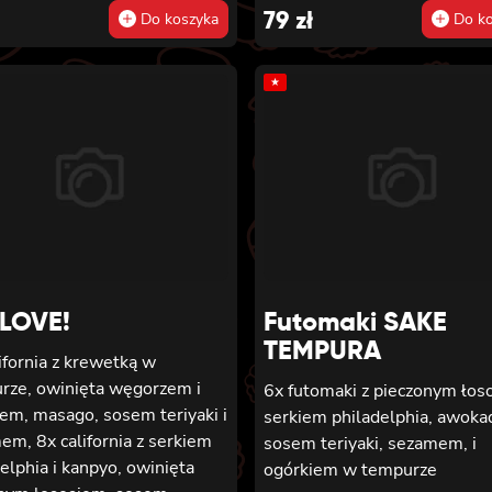
79
zł
Do koszyka
Do ko
★
LOVE!
Futomaki SAKE
TEMPURA
ifornia z krewetką w
rze, owinięta węgorzem i
6x futomaki z pieczonym łos
em, masago, sosem teriyaki i
serkiem philadelphia, awoka
m, 8x california z serkiem
sosem teriyaki, sezamem, i
elphia i kanpyo, owinięta
ogórkiem w tempurze