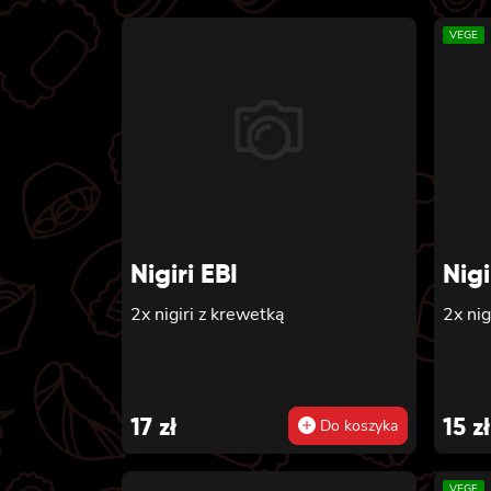
VEGE
Nigiri EBI
Nig
2x nigiri z krewetką
2x nig
17
zł
15
zł
Do koszyka
VEGE