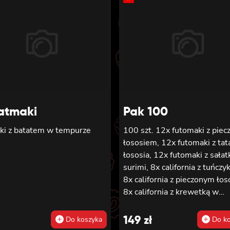
atmaki
Pak 100
ki z batatem w tempurze
100 szt. 12x futomaki z pie
łososiem, 12x futomaki z tat
łososia, 12x futomaki z sałat
surimi, 8x california z tuńczy
8x california z pieczonym ło
8x california z krewetką w
tempurze, 8x maki z ogórkie
maki z oshinko, 8x maki z sur
149
zł
Do koszyka
Do ko
8x maki z łososiem, 8x maki 