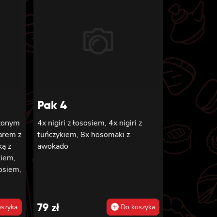
Pak 4
czonym
4x nigiri z łososiem, 4x nigiri z
arem z
tuńczykiem, 8x hosomaki z
ką z
awokado
kiem,
sosiem,
m, 8x
imi,
79
zł
szyka
Do koszyka
z