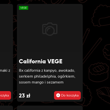
VEGE
California VEGE
maki z
8x california z kanpyo, awokado,
serkiem philadelphia, ogórkiem,
sosem mango i sezamem
23
zł
szyka
Do koszyka