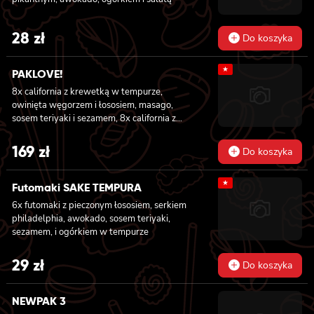
28
zł
Do koszyka
★
PAKLOVE!
8x california z krewetką w tempurze,
owinięta węgorzem i łososiem, masago,
sosem teriyaki i sezamem, 8x california z
serkiem philadelphia i kanpyo, owinięta
opalonym łososiem, sosem teriyaki,
169
zł
Do koszyka
sezamem, 8x california z serkiem
philadelphia i awokado owinięta łososiem, 6x
★
futomaki z krewetką w tempurze, ogórkiem,
Futomaki SAKE TEMPURA
sałatą i majonezem lekko pikantnym, 6x
6x futomaki z pieczonym łososiem, serkiem
futomaki z łososiem, awokado, ogórkiem,
philadelphia, awokado, sosem teriyaki,
serkiem philadelphia i sałatą, sezamem, 6x
sezamem, i ogórkiem w tempurze
futomaki z pieczonym łososiem, serkiem
philadelphia, awokado, ogórkiem, kanpyo,
29
zł
sałatą, sosem teriyaki i sezamem
Do koszyka
NEWPAK 3