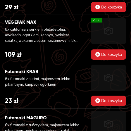
29
zł
Do koszyka
VEGE
VEGEPAK MAX
8x california z serkiem philadelphia,
awokado, ogórkiem, kanpyo, owinięta
sałatką wakame z sosem sezamowym, 8x
california z serkiem philadelphia, awokado,
jabłkiem, owinięta opalonym cheddarem, z
109
zł
Do koszyka
sosem teriyaki, 8x california z serkiem
philadelphia i mango, owinięta awokado z
sosem teriyaki, 6x futomaki z batatem w
Futomaki KRAB
tempurze, serkiem philadelphia, ogórkiem,
6x futomaki z surimi, majonezem lekko
kanpyo, sałatą, 6x futomaki z wędzonym
pikantnym, kanpyo i ogórkiem
tofu, ogórkiem, oshinko i sałatą, 6x futomaki z
kanpyo i porem w tempurze, ogórkiem,
sałatą
23
zł
Do koszyka
Futomaki MAGURO
6x futomaki z tuńczykiem, majonezem lekko
pikantnym, awokado, ogórkiem i sałatą