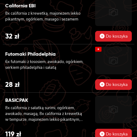
California EBI
8x california z krewetką, majonezem lekko
pikantnym, ogórkiem, masago i sezamem
32
zł
Do koszyka
★
Futomaki Philadelphia
6x futomaki z łososiem, awokado, ogórkiem,
serkiem philadelphia i sałatą
28
zł
Do koszyka
BASICPAK
8x california z sałatką surimi, ogórkiem,
awokado, masagą, 8x california z krewetką
w tempurze, majonezem lekko pikantnym,
ogórkiem, sezamem i masago, 6x futomaki z
tuńczykiem, majonezem lekko pikantnym,
119
zł
Do koszyka
awokado, ogórkiem i sałatą, 6x futomaki z