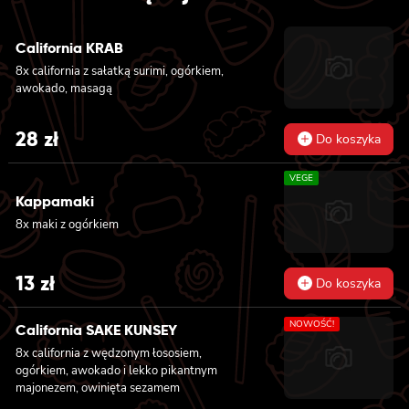
California KRAB
8x california z sałatką surimi, ogórkiem,
awokado, masagą
28
zł
Do koszyka
VEGE
Kappamaki
8x maki z ogórkiem
13
zł
Do koszyka
NOWOŚĆ!
California SAKE KUNSEY
8x california z wędzonym łososiem,
ogórkiem, awokado i lekko pikantnym
majonezem, owinięta sezamem