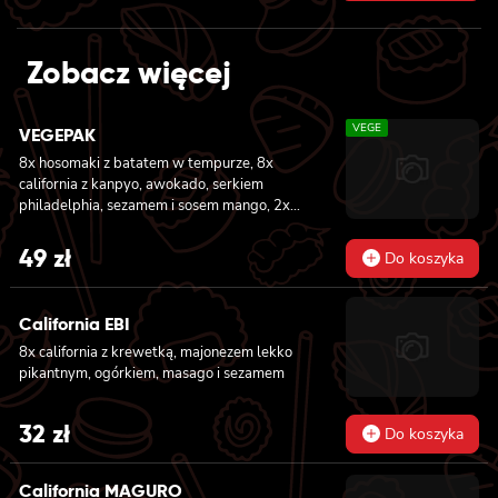
price
price
was:
is:
Zobacz więcej
199 zł.
179 zł.
VEGE
VEGEPAK
8x hosomaki z batatem w tempurze, 8x
california z kanpyo, awokado, serkiem
philadelphia, sezamem i sosem mango, 2x
nigiri z awokado i sosem mango
49
zł
Do koszyka
California EBI
8x california z krewetką, majonezem lekko
pikantnym, ogórkiem, masago i sezamem
32
zł
Do koszyka
California MAGURO