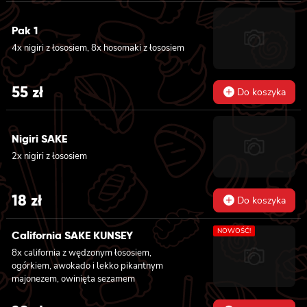
Pak 1
4x nigiri z łososiem, 8x hosomaki z łososiem
55
zł
Do koszyka
Nigiri SAKE
2x nigiri z łososiem
18
zł
Do koszyka
NOWOŚĆ!
California SAKE KUNSEY
8x california z wędzonym łososiem,
ogórkiem, awokado i lekko pikantnym
majonezem, owinięta sezamem