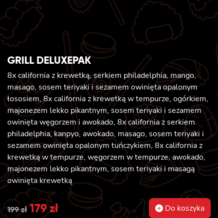
GRILL DELUXEPAK
8x california z krewetką, serkiem philadelphia, mango,
masago, sosem teriyaki i sezamem owinięta opalonym
łososiem, 8x california z krewetką w tempurze, ogórkiem,
majonezem lekko pikantnym, sosem teriyaki i sezamem
owinięta węgorzem i awokado, 8x california z serkiem
philadelphia, kanpyo, awokado, masago, sosem teriyaki i
sezamem owinięta opalonym tuńczykiem, 8x california z
krewetką w tempurze, węgorzem w tempurze, awokado,
majonezem lekko pikantnym, sosem teriyaki i masagą
owinięta krewetką
Original
179
zł
Current
Do koszyka
199
zł