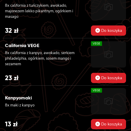
8x california z tuńczykiem, awokado,
majonezem lekko pikantnym, ogórkiem i
masago
32
zł
Do koszyka
VEGE
California VEGE
8x california z kanpyo, awokado, serkiem
philadelphia, ogórkiem, sosem mango i
sezamem
23
zł
Do koszyka
VEGE
Kanpyomaki
8x maki z kanpyo
13
zł
Do koszyka