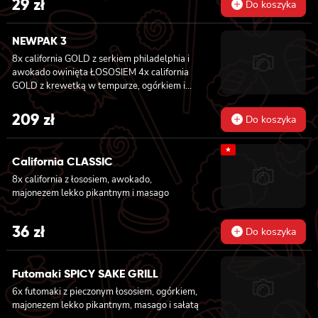
29
zł
Do koszyka
NEWPAK 3
8x california GOLD z serkiem philadelphia i
awokado owinięta ŁOSOSIEM
4x california
GOLD z krewetką w tempurze, ogórkiem i
majonezem lekko pikantnym owinięta
WĘGORZEM 4x california GOLD z krewetką
209
zł
Do koszyka
w tempurze, ogórkiem i majonezem lekko
pikantnym owinięta TUŃCZYKIEM 4x
★
california GOLD z krewetką w tempurze,
California CLASSIC
ogórkiem i majonezem lekko pikantnym
8x california z łososiem, awokado,
owinięta KREWETKĄ 4x california GOLD z
majonezem lekko pikantnym i masago
krewetką w tempurze, ogórkiem i
majonezem lekko pikantnym owinięta
ŁOSOSIEM 8x california GOLD z krewetką,
36
zł
Do koszyka
serkiem philadelphia i ogórkiem owinięta
ŁOSOSIEM 6x futomaki z TUŃCZYKIEM,
majonezem lekko pikantnym, awokado,
Futomaki SPICY SAKE GRILL
ogórkiem i sałatą 6x futomaki z KREWETKĄ
w tempurze, ogórkiem, sałatą i majonezem
6x futomaki z pieczonym łososiem, ogórkiem,
lekko pikantnym 6x futomaki z ŁOSOSIEM,
majonezem lekko pikantnym, masago i sałatą
awokado, ogórkiem, serkiem philadelphia i