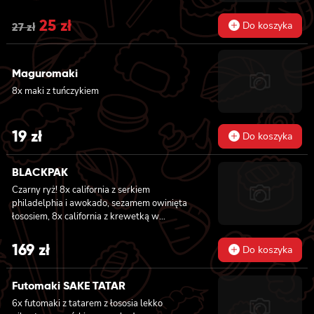
sałatą 6x futomaki z pieczonym ŁOSOSIEM,
Original
25
zł
Current
serkiem philadelphia, awokado, ogórkiem,
Do koszyka
27
zł
kanpyo i sałatą
price
price
was:
is:
Maguromaki
8x maki z tuńczykiem
27 zł.
25 zł.
19
zł
Do koszyka
BLACKPAK
Czarny ryż! 8x california z serkiem
philadelphia i awokado, sezamem owinięta
łososiem, 8x california z krewetką w
tempurze, ogórkiem i majonezem lekko
pikantnym, masago i sezamem owinięta
169
zł
Do koszyka
łososiem, 12x futomaki z łososiem
pieczonym, serkiem philadelphia, sosem
teriyaki, sezamem, awokado, ogórkiem i
Futomaki SAKE TATAR
kanpyo 8x california z łososiem i awokado,
6x futomaki z tatarem z łososia lekko
serkiem philadelphia, masago, sezam, 8x