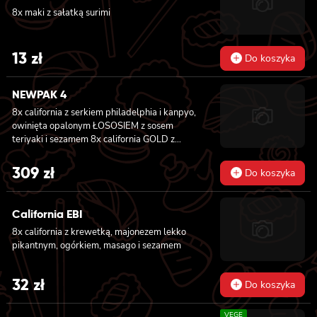
8x maki z sałatką surimi
13
zł
Do koszyka
NEWPAK 4
8x california z serkiem philadelphia i kanpyo,
owinięta opalonym ŁOSOSIEM z sosem
teriyaki i sezamem 8x california GOLD z
krewetką w tempurze, ogórkiem i
majonezem lekko pikantnym, sosem teriyaki i
309
zł
Do koszyka
sezamem owinięta WĘGORZEM 8x california
GOLD z krewetką w tempurze, ogórkiem i
majonezem lekko pikantnym owinięta
California EBI
TUŃCZYKIEM 8x california GOLD z krewetką
8x california z krewetką, majonezem lekko
w tempurze, ogórkiem i majonezem lekko
pikantnym, ogórkiem, masago i sezamem
pikantnym, sezamem owinięta KREWETKĄ
8x california GOLD z krewetką w tempurze,
ogórkiem i majonezem lekko pikantnym,
32
zł
Do koszyka
masago owinięta ŁOSOSIEM 8x california
GOLD z krewetką, serkiem philadelphia i
ogórkiem owinięta ŁOSOSIEM 6x futomaki z
VEGE