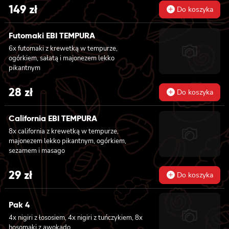
łososiem, 8x california z sałatką surimi, 8x
149
zł
Do koszyka
hosomaki z sałatką wakame, 8x hosomaki z
tuńczykiem, 8x hosomaki z wędzonym tofu,
8x hosomaki z pieczonym łososiem i 8x
Futomaki EBI TEMPURA
hosomaki z kanpyo
6x futomaki z krewetką w tempurze,
ogórkiem, sałatą i majonezem lekko
pikantnym
28
zł
Do koszyka
California EBI TEMPURA
8x california z krewetką w tempurze,
majonezem lekko pikantnym, ogórkiem,
sezamem i masago
29
zł
Do koszyka
Pak 4
4x nigiri z łososiem, 4x nigiri z tuńczykiem, 8x
hosomaki z awokado