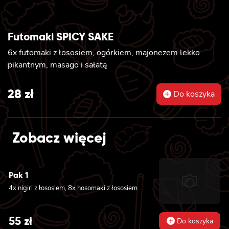
Futomaki SPICY SAKE
6x futomaki z łososiem, ogórkiem, majonezem lekko
pikantnym, masago i sałatą
28
zł
Do koszyka
Zobacz więcej
Pak 1
4x nigiri z łososiem, 8x hosomaki z łososiem
55
zł
Do koszyka