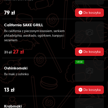
79
zł
Do koszyka
California SAKE GRILL
8x california z pieczonym łososiem, serkiem
philadelphia, awokado, ogórkiem, kanpyo i
sezamem
Original
27
zł
Current
Do koszyka
31
zł
price
price
VEGE
was:
is:
Oshinkomaki
8x maki z oshinko
31 zł.
27 zł.
13
zł
Do koszyka
Krabmaki