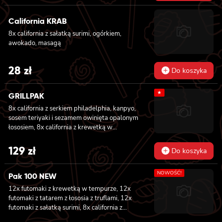
California KRAB
8x california z sałatką surimi, ogórkiem,
awokado, masagą
28
zł
Do koszyka
★
GRILLPAK
8x california z serkiem philadelphia, kanpyo,
sosem teriyaki i sezamem owinięta opalonym
łososiem, 8x california z krewetką w
tempurze, majonezem lekko pikantnym,
ogórkiem, sezamem i masago, 6x futomaki z
129
zł
Do koszyka
pieczonym łososiem, serkiem philadelphia,
awokado, ogórkiem, kanpyo i sałatą, sosem
NOWOŚĆ!
teriyaki i sezamem, 6x futomaki z surimi,
Pak 100 NEW
kanpyo i ogórkiem, 6x futomaki z krewetką w
12x futomaki z krewetką w tempurze, 12x
tempurze, ogórkiem, sałatą i majonezem
futomaki z tatarem z łososia z truflami, 12x
lekko pikantnym, 8x maki z ogórkiem
futomaki z sałatką surimi, 8x california z
tuńczykiem, 8x california z pieczonym