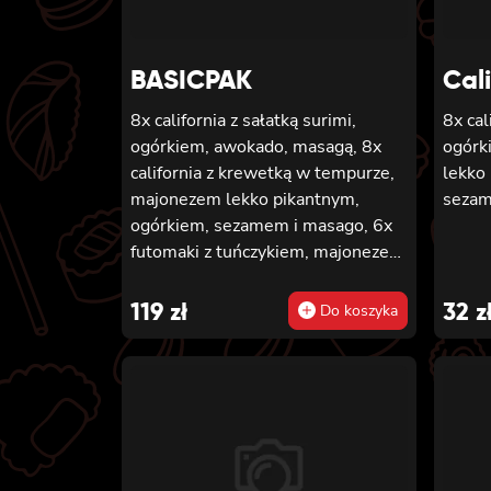
BASICPAK
Cal
8x california z sałatką surimi,
8x cal
ogórkiem, awokado, masagą, 8x
ogórk
california z krewetką w tempurze,
lekko 
majonezem lekko pikantnym,
seza
ogórkiem, sezamem i masago, 6x
futomaki z tuńczykiem, majonezem
lekko pikantnym, awokado,
ogórkiem i sałatą, 6x futomaki z
119
zł
32
z
Do koszyka
pieczonym łososiem, ogórkiem,
majonezem lekko pikantnym,
masago i sałatą, 6x futomaki z
krewetką w tempurze, ogórkiem,
sałatą i majonezem lekko
pikantnym, 8x maki z kanpyo