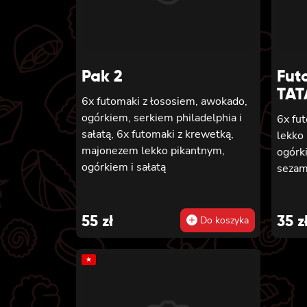
Pak 2
Fut
TAT
6x futomaki z łososiem, awokado,
ogórkiem, serkiem philadelphia i
6x fut
sałatą, 6x futomaki z krewetką,
lekko
majonezem lekko pikantnym,
ogórk
ogórkiem i sałatą
sezam
55
zł
35
z
Do koszyka
★