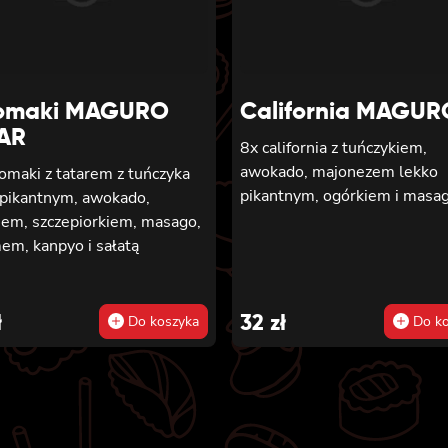
omaki MAGURO
California MAGUR
AR
8x california z tuńczykiem,
awokado, majonezem lekko
omaki z tatarem z tuńczyka
pikantnym, ogórkiem i masa
 pikantnym, awokado,
iem, szczepiorkiem, masago,
em, kanpyo i sałatą
ł
32
zł
Do koszyka
Do ko