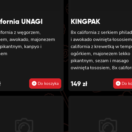
ifornia UNAGI
KINGPAK
ifornia z węgorzem,
8x california z serkiem phila
iem, awokado, majonezem
i awokado owinięta łososiem
pikantnym, kanpyo i
california z krewetką w temp
mem
ogórkiem, majonezem lekko
pikantnym, sezam i masago
owinięta łososiem, 8x califor
łososiem, serkiem philadelph
ogórkiem, majonezem lekko
ł
149
zł
Do koszyka
Do ko
pikantnym i sezamem owinię
krewetką, 8x california z kr
w tempurze, ogórkiem,
majonezem lekko pikantnym
sosem teriyaki i sezamem ow
węgorzem i awokado