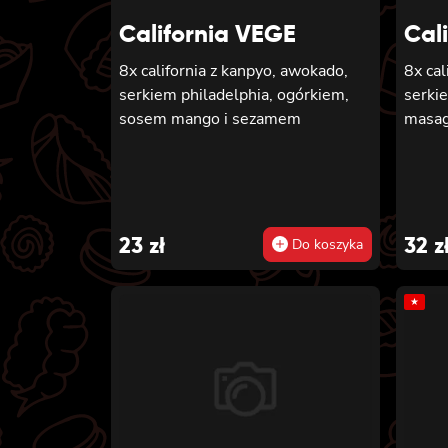
California VEGE
Cal
8x california z kanpyo, awokado,
8x cal
serkiem philadelphia, ogórkiem,
serki
sosem mango i sezamem
masa
23
zł
32
z
Do koszyka
★