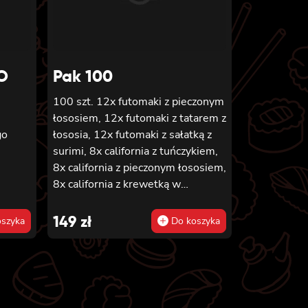
O
Pak 100
100 szt. 12x futomaki z pieczonym
łososiem, 12x futomaki z tatarem z
go
łososia, 12x futomaki z sałatką z
surimi, 8x california z tuńczykiem,
8x california z pieczonym łososiem,
8x california z krewetką w
tempurze, 8x maki z ogórkiem, 8x
maki z oshinko, 8x maki z surimi,
149
zł
szyka
Do koszyka
8x maki z łososiem, 8x maki z
kanpyo