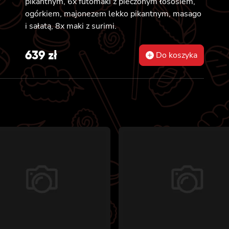
pikantnym, 6x futomaki z pieczonym łososiem,
ogórkiem, majonezem lekko pikantnym, masago
i sałatą, 8x maki z surimi.
639
zł
Do koszyka