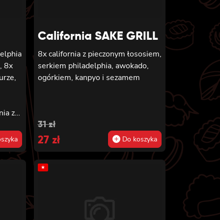
majonezem lekko pikantnym, 8x
maki z surimi
California SAKE GRILL
delphia
8x california z pieczonym łososiem,
, 8x
serkiem philadelphia, awokado,
urze,
ogórkiem, kanpyo i sezamem
nia z
Original
Current
31
zł
ia,
price
27
price
zł
szyka
Do koszyka
ta
was:
is:
ewetką
★
31 zł.
27 zł.
,
inięta