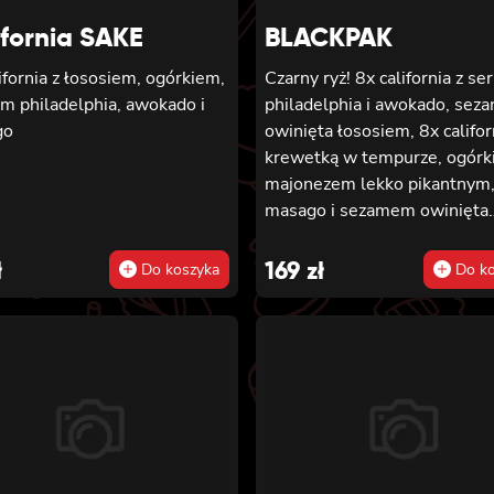
ifornia SAKE
BLACKPAK
ifornia z łososiem, ogórkiem,
Czarny ryż! 8x california z se
em philadelphia, awokado i
philadelphia i awokado, se
go
owinięta łososiem, 8x califor
krewetką w tempurze, ogórk
majonezem lekko pikantnym
masago i sezamem owinięta
łososiem, 12x futomaki z ło
pieczonym, serkiem philadel
ł
169
zł
Do koszyka
Do ko
sosem teriyaki, sezamem,
awokado, ogórkiem i kanpyo
california z łososiem i awoka
serkiem philadelphia, masag
sezam, 8x hosomaki z łosos