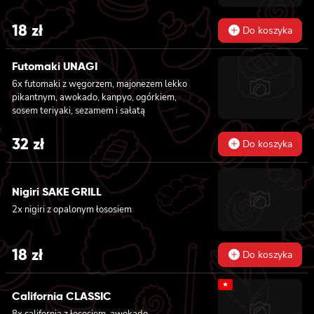
18
zł
Do koszyka
Futomaki UNAGI
6x futomaki z węgorzem, majonezem lekko
pikantnym, awokado, kanpyo, ogórkiem,
sosem teriyaki, sezamem i sałatą
32
zł
Do koszyka
Nigiri SAKE GRILL
2x nigiri z opalonym łososiem
18
zł
Do koszyka
★
California CLASSIC
8x california z łososiem, awokado,