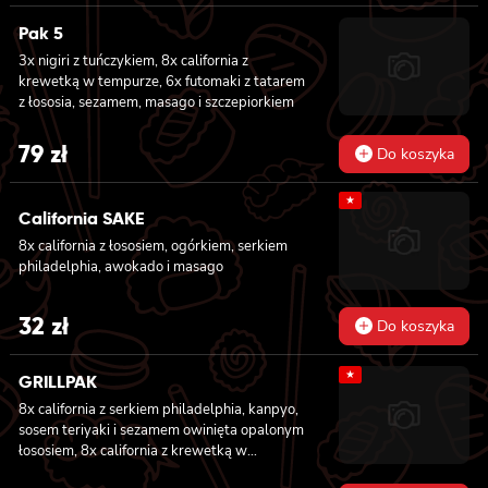
price
price
Pak 5
was:
is:
3x nigiri z tuńczykiem, 8x california z
31 zł.
27 zł.
krewetką w tempurze, 6x futomaki z tatarem
z łososia, sezamem, masago i szczepiorkiem
79
zł
Do koszyka
★
California SAKE
8x california z łososiem, ogórkiem, serkiem
philadelphia, awokado i masago
32
zł
Do koszyka
★
GRILLPAK
8x california z serkiem philadelphia, kanpyo,
sosem teriyaki i sezamem owinięta opalonym
łososiem, 8x california z krewetką w
tempurze, majonezem lekko pikantnym,