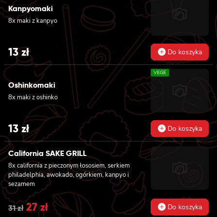
pikantnym, awokado, ogórkiem i sałatą, 6x
Kanpyomaki
futomaki z surimi, majonezem lekko
8x maki z kanpyo
pikantnym, kanpyo i ogórkiem, 6x futomaki z
krewetką w tempurze, ogórkiem, sałatą i
majonezem lekko pikantnym, 8x maki z
13
zł
Do koszyka
surimi
VEGE
Oshinkomaki
8x maki z oshinko
13
zł
Do koszyka
California SAKE GRILL
8x california z pieczonym łososiem, serkiem
philadelphia, awokado, ogórkiem, kanpyo i
sezamem
Original
27
zł
Current
Do koszyka
31
zł