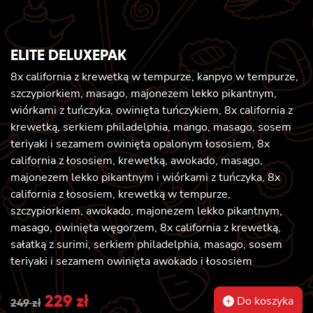
ELITE DELUXEPAK
8x california z krewetką w tempurze, kanpyo w tempurze,
szczypiorkiem, masago, majonezem lekko pikantnym,
wiórkami z tuńczyka, owinięta tuńczykiem, 8x california z
krewetką, serkiem philadelphia, mango, masago, sosem
teriyaki i sezamem owinięta opalonym łososiem, 8x
california z łososiem, krewetką, awokado, masago,
majonezem lekko pikantnym i wiórkami z tuńczyka, 8x
california z łososiem, krewetką w tempurze,
szczypiorkiem, awokado, majonezem lekko pikantnym,
masago, owinięta węgorzem, 8x california z krewetką,
sałatką z surimi, serkiem philadelphia, masago, sosem
teriyaki i sezamem owinięta awokado i łososiem
Original
229
zł
Current
Do koszyka
249
zł