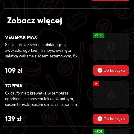
price
price
was:
is:
Zobacz więcej
249 zł.
229 zł.
VEGE
VEGEPAK MAX
8x california z serkiem philadelphia,
awokado, ogórkiem, kanpyo, owinięta
sałatką wakame z sosem sezamowym, 8x
california z serkiem philadelphia, awokado,
jabłkiem, owinięta opalonym cheddarem, z
109
zł
Do koszyka
sosem teriyaki, 8x california z serkiem
philadelphia i mango, owinięta awokado z
★
sosem teriyaki, 6x futomaki z batatem w
TOPPAK
tempurze, serkiem philadelphia, ogórkiem,
8x california z krewetką w tempurze,
kanpyo, sałatą, 6x futomaki z wędzonym
ogórkiem, majonezem lekko pikantnym,
tofu, ogórkiem, oshinko i sałatą, 6x futomaki z
sosem teriyaki, sosem sriracha i sezamem,
kanpyo i porem w tempurze, ogórkiem,
masago owinięta łososiem, tuńczykiem,
sałatą
węgorzem i krewetką, 8x california z
139
zł
Do koszyka
krewetką w tempurze, majonezem lekko
pikantnym, ogórkiem, sezamem i masago, 6x
VEGE
futomaki z tuńczykiem, majonezem lekko