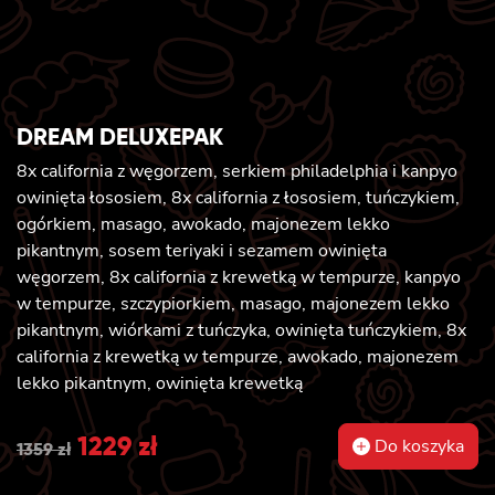
DREAM DELUXEPAK
8x california z węgorzem, serkiem philadelphia i kanpyo
owinięta łososiem, 8x california z łososiem, tuńczykiem,
ogórkiem, masago, awokado, majonezem lekko
pikantnym, sosem teriyaki i sezamem owinięta
węgorzem, 8x california z krewetką w tempurze, kanpyo
w tempurze, szczypiorkiem, masago, majonezem lekko
pikantnym, wiórkami z tuńczyka, owinięta tuńczykiem, 8x
california z krewetką w tempurze, awokado, majonezem
lekko pikantnym, owinięta krewetką
Original
1229
zł
Current
Do koszyka
1359
zł
price
price