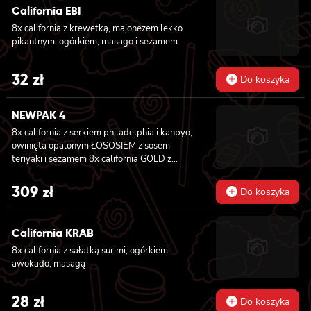
California EBI
8x california z krewetką, majonezem lekko
pikantnym, ogórkiem, masago i sezamem
32
zł
Do koszyka
NEWPAK 4
8x california z serkiem philadelphia i kanpyo,
owinięta opalonym ŁOSOSIEM z sosem
teriyaki i sezamem 8x california GOLD z
krewetką w tempurze, ogórkiem i
majonezem lekko pikantnym, sosem teriyaki i
309
zł
Do koszyka
sezamem owinięta WĘGORZEM 8x california
GOLD z krewetką w tempurze, ogórkiem i
majonezem lekko pikantnym owinięta
California KRAB
TUŃCZYKIEM 8x california GOLD z krewetką
8x california z sałatką surimi, ogórkiem,
w tempurze, ogórkiem i majonezem lekko
awokado, masagą
pikantnym, sezamem owinięta KREWETKĄ
8x california GOLD z krewetką w tempurze,
ogórkiem i majonezem lekko pikantnym,
28
zł
Do koszyka
masago owinięta ŁOSOSIEM 8x california