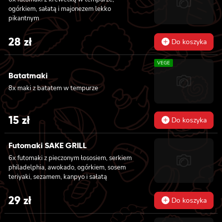
futomaki z łososiem, awokado, ogórkiem,
ogórkiem, sałatą i majonezem lekko
serkiem philadelphia i sałatą, sezamem, 6x
pikantnym
futomaki z pieczonym łososiem, serkiem
philadelphia, awokado, ogórkiem, kanpyo,
28
zł
sałatą, sosem teriyaki i sezamem
Do koszyka
VEGE
Batatmaki
8x maki z batatem w tempurze
15
zł
Do koszyka
Futomaki SAKE GRILL
6x futomaki z pieczonym łososiem, serkiem
philadelphia, awokado, ogórkiem, sosem
teriyaki, sezamem, kanpyo i sałatą
29
zł
Do koszyka