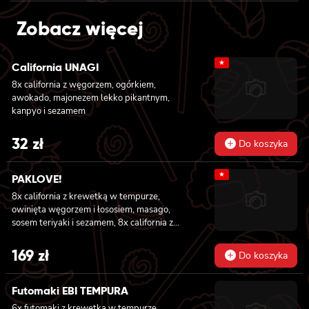
was:
is:
Zobacz więcej
1359 zł.
1229 zł.
★
California UNAGI
8x california z węgorzem, ogórkiem,
awokado, majonezem lekko pikantnym,
kanpyo i sezamem
32
zł
Do koszyka
★
PAKLOVE!
8x california z krewetką w tempurze,
owinięta węgorzem i łososiem, masago,
sosem teriyaki i sezamem, 8x california z
serkiem philadelphia i kanpyo, owinięta
opalonym łososiem, sosem teriyaki,
169
zł
Do koszyka
sezamem, 8x california z serkiem
philadelphia i awokado owinięta łososiem, 6x
futomaki z krewetką w tempurze, ogórkiem,
Futomaki EBI TEMPURA
sałatą i majonezem lekko pikantnym, 6x
6x futomaki z krewetką w tempurze,