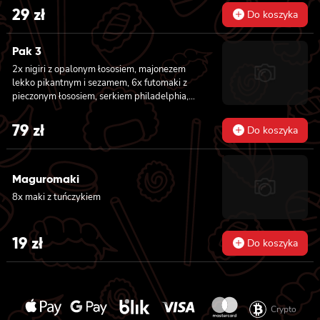
majonezem lekko pikantnym, 8x maki z
29
zł
surimi
Do koszyka
Pak 3
2x nigiri z opalonym łososiem, majonezem
lekko pikantnym i sezamem, 6x futomaki z
pieczonym łososiem, serkiem philadelphia,
awokado, ogórkiem, kanpyo, sałatą, sosem
teriyaki i sezamem, 8x california z krewetką
79
zł
Do koszyka
w tempurze, majonezem lekko pikantnym,
ogórkiem, sezamem i masago, 8x hosomaki z
batatem w tempurze
Maguromaki
8x maki z tuńczykiem
19
zł
Do koszyka
Crypto