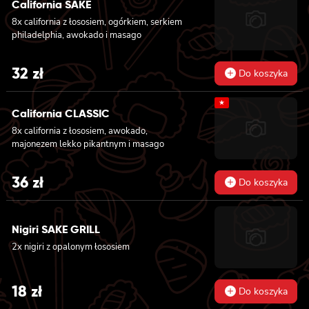
California SAKE
pikantnym, ogórkiem, sezamem i masago, 8x
8x california z łososiem, ogórkiem, serkiem
california z łososiem, ogórkiem, serkiem
philadelphia, awokado i masago
philadelphia, awokado i masago
32
zł
Do koszyka
★
California CLASSIC
8x california z łososiem, awokado,
majonezem lekko pikantnym i masago
36
zł
Do koszyka
Nigiri SAKE GRILL
2x nigiri z opalonym łososiem
18
zł
Do koszyka