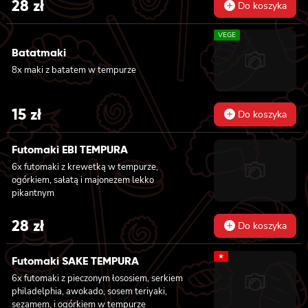
28
zł
Do koszyka
VEGE
Batatmaki
8x maki z batatem w tempurze
15
zł
Do koszyka
Futomaki EBI TEMPURA
6x futomaki z krewetką w tempurze,
ogórkiem, sałatą i majonezem lekko
pikantnym
28
zł
Do koszyka
★
Futomaki SAKE TEMPURA
6x futomaki z pieczonym łososiem, serkiem
philadelphia, awokado, sosem teriyaki,
sezamem, i ogórkiem w tempurze