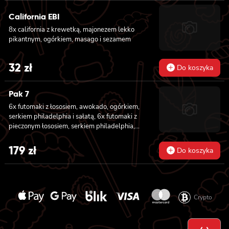
California EBI
8x california z krewetką, majonezem lekko
pikantnym, ogórkiem, masago i sezamem
32
zł
Do koszyka
Pak 7
6x futomaki z łososiem, awokado, ogórkiem,
serkiem philadelphia i sałatą, 6x futomaki z
pieczonym łososiem, serkiem philadelphia,
awokado, ogórkiem, kanpyo, sałatą, sosem
teriyaki i sezamem, 6x futomaki z krewetką
179
zł
Do koszyka
w tempurze, ogórkiem, sałatą i majonezem
lekko pikantnym, 8x hosomaki z łososiem, 8x
hosomaki z ogórkiem, 8x california z
łososiem, ogórkiem, serkiem philadelphia,
awokado i masago, 8x california z krewetką,
Crypto
majonezem lekko pikantnym, awokado,
ogórkiem, masago i sezamem, 2x nigiri z
łososiem, 2x nigiri z tuńczykiem, 2x nigiri z