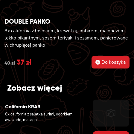
DOUBLE PANKO
8x california z łososiem, krewetką, imbirem, majonezem
lekko pikantnym, sosem teriyaki i sezamem, panierowane
w chrupiącej panko
Original
37
zł
Current
Do koszyka
40
zł
price
price
was:
is:
Zobacz więcej
40 zł.
37 zł.
California KRAB
8x california z sałatką surimi, ogórkiem,
awokado, masagą