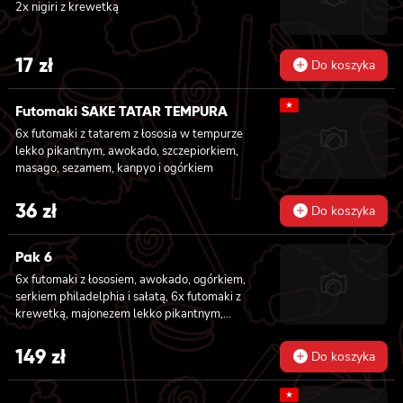
2x nigiri z krewetką
31 zł.
27 zł.
17
zł
Do koszyka
★
Futomaki SAKE TATAR TEMPURA
6x futomaki z tatarem z łososia w tempurze
lekko pikantnym, awokado, szczepiorkiem,
masago, sezamem, kanpyo i ogórkiem
36
zł
Do koszyka
Pak 6
6x futomaki z łososiem, awokado, ogórkiem,
serkiem philadelphia i sałatą, 6x futomaki z
krewetką, majonezem lekko pikantnym,
ogórkiem i sałatą, 6x futomaki z tatarem z
łososia lekko pikantnym, ogórkiem, awokado,
149
zł
Do koszyka
kanpyo, sałatą, masago, szczepiorek, sezam,
8x hosomaki z łososiem, 8x california z
★
krewetką w tempurze, majonezem lekko