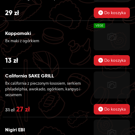
29
zł
Do koszyka
VEGE
Kappamaki
8x maki z ogórkiem
13
zł
Do koszyka
California SAKE GRILL
8x california z pieczonym łososiem, serkiem
philadelphia, awokado, ogórkiem, kanpyo i
sezamem
Original
27
zł
Current
Do koszyka
31
zł
price
price
was:
is:
Nigiri EBI