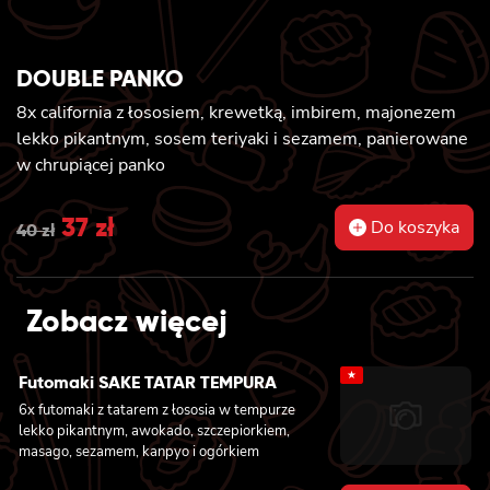
DOUBLE PANKO
8x california z łososiem, krewetką, imbirem, majonezem
lekko pikantnym, sosem teriyaki i sezamem, panierowane
w chrupiącej panko
Original
37
zł
Current
Do koszyka
40
zł
price
price
was:
is:
Zobacz więcej
40 zł.
37 zł.
★
Futomaki SAKE TATAR TEMPURA
6x futomaki z tatarem z łososia w tempurze
lekko pikantnym, awokado, szczepiorkiem,
masago, sezamem, kanpyo i ogórkiem