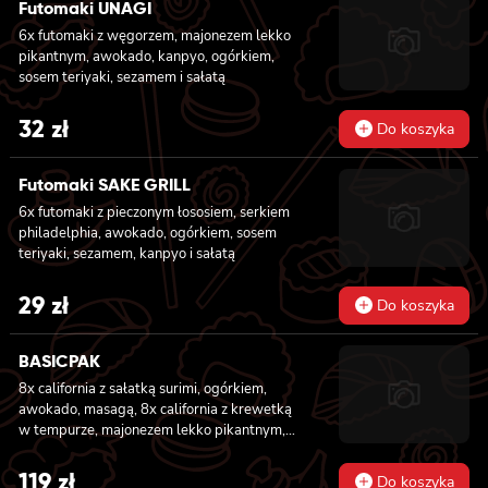
krewetką w tempurze, majonezem lekko
Futomaki UNAGI
pikantnym, ogórkiem, sezamem i masago, 8x
6x futomaki z węgorzem, majonezem lekko
california z łososiem, ogórkiem, serkiem
pikantnym, awokado, kanpyo, ogórkiem,
philadelphia, awokado i masago
sosem teriyaki, sezamem i sałatą
32
zł
Do koszyka
Futomaki SAKE GRILL
6x futomaki z pieczonym łososiem, serkiem
philadelphia, awokado, ogórkiem, sosem
teriyaki, sezamem, kanpyo i sałatą
29
zł
Do koszyka
BASICPAK
8x california z sałatką surimi, ogórkiem,
awokado, masagą, 8x california z krewetką
w tempurze, majonezem lekko pikantnym,
ogórkiem, sezamem i masago, 6x futomaki z
tuńczykiem, majonezem lekko pikantnym,
119
zł
Do koszyka