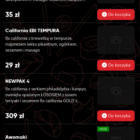
sałatą
35
zł
Do koszyka
California EBI TEMPURA
8x california z krewetką w tempurze,
majonezem lekko pikantnym, ogórkiem,
sezamem i masago
29
zł
Do koszyka
NEWPAK 4
8x california z serkiem philadelphia i kanpyo,
owinięta opalonym ŁOSOSIEM z sosem
teriyaki i sezamem 8x california GOLD z
krewetką w tempurze, ogórkiem i
majonezem lekko pikantnym, sosem teriyaki i
309
zł
Do koszyka
sezamem owinięta WĘGORZEM 8x california
GOLD z krewetką w tempurze, ogórkiem i
VEGE
majonezem lekko pikantnym owinięta
TUŃCZYKIEM 8x california GOLD z krewetką
Awomaki