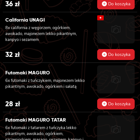
36
zł
Do koszyka
★
California UNAGI
8x california z węgorzem, ogórkiem,
awokado, majonezem lekko pikantnym,
kanpyo i sezamem
32
zł
Do koszyka
Futomaki MAGURO
6x futomaki z tuńczykiem, majonezem lekko
pikantnym, awokado, ogórkiem i sałatą
28
zł
Do koszyka
Futomaki MAGURO TATAR
6x futomaki z tatarem z tuńczyka lekko
pikantnym, awokado, ogórkiem,
szczepiorkiem, masago, sezamem, kanpyo i