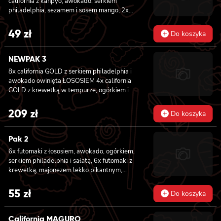
california z kanpyo, awokado, serkiem
philadelphia, sezamem i sosem mango, 2x
nigiri z awokado i sosem mango
49
zł
Do koszyka
NEWPAK 3
8x california GOLD z serkiem philadelphia i
awokado owinięta ŁOSOSIEM
4x california
GOLD z krewetką w tempurze, ogórkiem i
majonezem lekko pikantnym owinięta
WĘGORZEM 4x california GOLD z krewetką
209
zł
Do koszyka
w tempurze, ogórkiem i majonezem lekko
pikantnym owinięta TUŃCZYKIEM 4x
california GOLD z krewetką w tempurze,
Pak 2
ogórkiem i majonezem lekko pikantnym
6x futomaki z łososiem, awokado, ogórkiem,
owinięta KREWETKĄ 4x california GOLD z
serkiem philadelphia i sałatą, 6x futomaki z
krewetką w tempurze, ogórkiem i
krewetką, majonezem lekko pikantnym,
majonezem lekko pikantnym owinięta
ogórkiem i sałatą
ŁOSOSIEM 8x california GOLD z krewetką,
55
zł
serkiem philadelphia i ogórkiem owinięta
Do koszyka
ŁOSOSIEM 6x futomaki z TUŃCZYKIEM,
majonezem lekko pikantnym, awokado,
California MAGURO