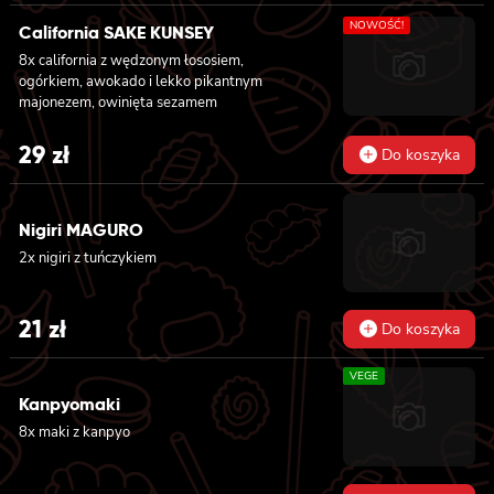
NOWOŚĆ!
California SAKE KUNSEY
8x california z wędzonym łososiem,
ogórkiem, awokado i lekko pikantnym
majonezem, owinięta sezamem
29
zł
Do koszyka
Nigiri MAGURO
2x nigiri z tuńczykiem
21
zł
Do koszyka
VEGE
Kanpyomaki
8x maki z kanpyo