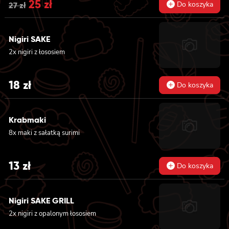
Original
25
zł
Current
Do koszyka
27
zł
price
price
was:
is:
Nigiri SAKE
2x nigiri z łososiem
27 zł.
25 zł.
18
zł
Do koszyka
Krabmaki
8x maki z sałatką surimi
13
zł
Do koszyka
Nigiri SAKE GRILL
2x nigiri z opalonym łososiem