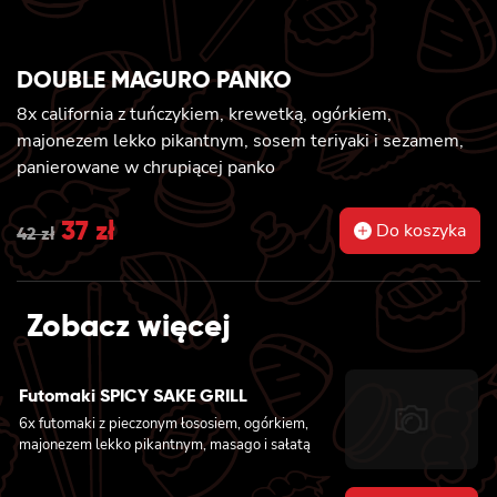
DOUBLE MAGURO PANKO
8x california z tuńczykiem, krewetką, ogórkiem,
majonezem lekko pikantnym, sosem teriyaki i sezamem,
panierowane w chrupiącej panko
Original
37
zł
Current
Do koszyka
42
zł
price
price
was:
is:
Zobacz więcej
42 zł.
37 zł.
Futomaki SPICY SAKE GRILL
6x futomaki z pieczonym łososiem, ogórkiem,
majonezem lekko pikantnym, masago i sałatą