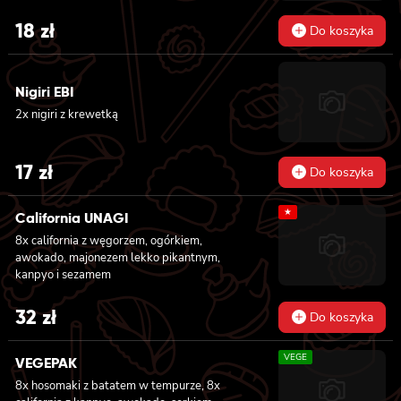
18
zł
Do koszyka
Nigiri EBI
2x nigiri z krewetką
17
zł
Do koszyka
★
California UNAGI
8x california z węgorzem, ogórkiem,
awokado, majonezem lekko pikantnym,
kanpyo i sezamem
32
zł
Do koszyka
VEGE
VEGEPAK
8x hosomaki z batatem w tempurze, 8x