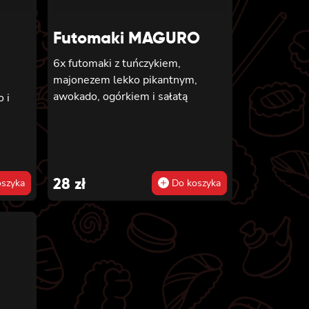
Futomaki MAGURO
6x futomaki z tuńczykiem,
majonezem lekko pikantnym,
awokado, ogórkiem i sałatą
 i
,
28
zł
szyka
Do koszyka