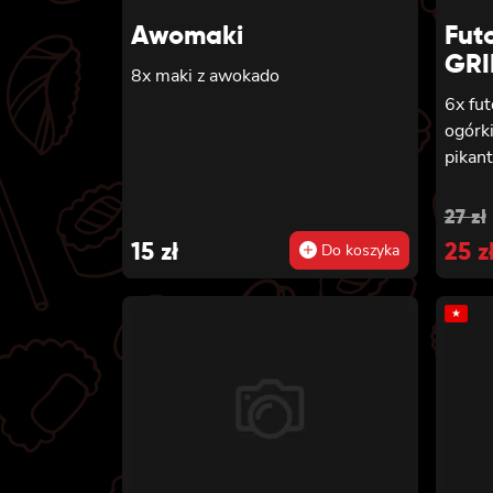
Awomaki
Fut
GRI
8x maki z awokado
6x fu
ogórk
pikan
Orig
Cur
27
zł
15
zł
pric
25
pric
z
Do koszyka
was
is:
★
27 zł
25 zł