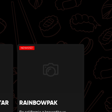
NOWOŚĆ!
TAR
RAINBOWPAK
8x california z krewetką w