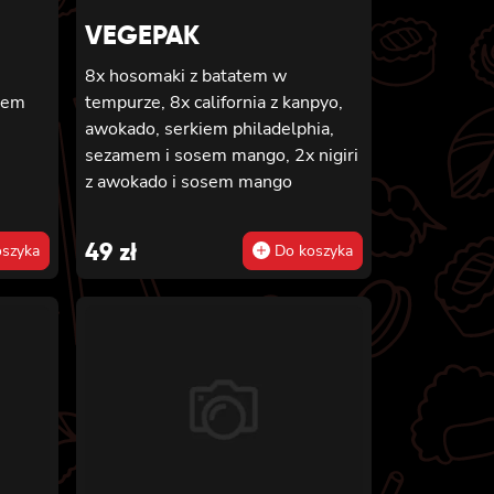
posypana kolendrą
VEGEPAK
8x hosomaki z batatem w
zem
tempurze, 8x california z kanpyo,
awokado, serkiem philadelphia,
sezamem i sosem mango, 2x nigiri
z awokado i sosem mango
49
zł
szyka
Do koszyka