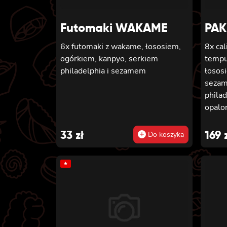
Futomaki WAKAME
PAK
6x futomaki z wakame, łososiem,
8x cal
ogórkiem, kanpyo, serkiem
tempu
philadelphia i sezamem
łososi
sezame
philad
opalo
teriya
serki
33
zł
169
Do koszyka
owinię
krewe
★
sałat
pikan
łosos
serkie
sezam