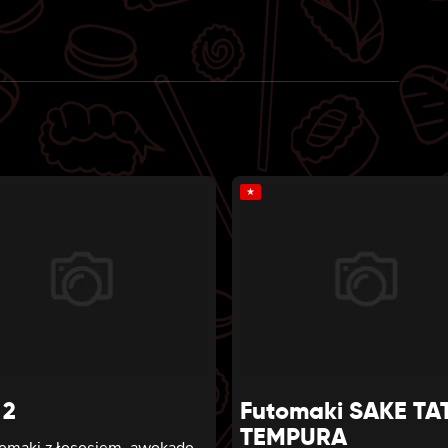
★
 2
Futomaki SAKE TA
TEMPURA
tomaki z łososiem, awokado,