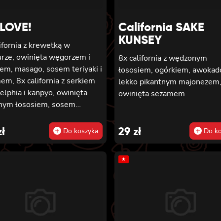
LOVE!
California SAKE
KUNSEY
ifornia z krewetką w
rze, owinięta węgorzem i
8x california z wędzonym
em, masago, sosem teriyaki i
łososiem, ogórkiem, awokado
m, 8x california z serkiem
lekko pikantnym majonezem
elphia i kanpyo, owinięta
owinięta sezamem
nym łososiem, sosem
ki, sezamem, 8x california z
em philadelphia i awokado
zł
29
zł
Do koszyka
Do ko
ta łososiem, 6x futomaki z
tką w tempurze, ogórkiem,
★
ą i majonezem lekko
tnym, 6x futomaki z
iem, awokado, ogórkiem,
m philadelphia i sałatą,
em, 6x futomaki z