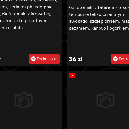
em, serkiem philadelphia i
6x futomaki z tatarem z łoso
, 6x futomaki z krewetką,
tempurze lekko pikantnym,
ezem lekko pikantnym,
awokado, szczepiorkiem, ma
em i sałatą
sezamem, kanpyo i ogórkiem
ł
36
zł
Do koszyka
Do ko
★