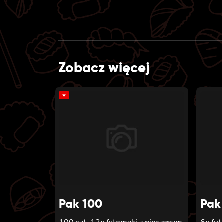
Zobacz więcej
★
Pak 100
Pak
100 szt. 12x futomaki z pieczonym
6x fu