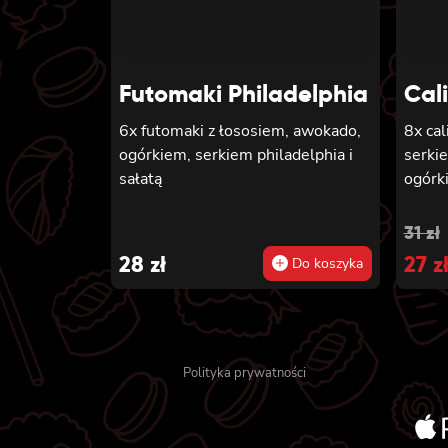
piecz
phila
kanpyo
seza
Futomaki Philadelphia
Cal
6x futomaki z łososiem, awokado,
8x cal
ogórkiem, serkiem philadelphia i
serki
sałatą
ogórk
Orig
Cur
31
zł
28
zł
pric
27
pric
z
Do koszyka
was
is:
31 zł
27 zł
Polityka prywatności