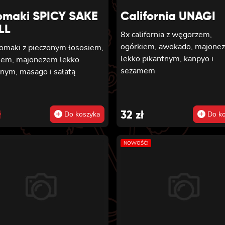
omaki SPICY SAKE
California UNAGI
LL
8x california z węgorzem,
ogórkiem, awokado, majone
tomaki z pieczonym łososiem,
lekko pikantnym, kanpyo i
iem, majonezem lekko
sezamem
tnym, masago i sałatą
inal
rent
e
e
ł
32
zł
Do koszyka
Do ko
:
NOWOŚĆ!
.
.