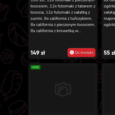
łososiem, 12x futomaki z tatarem z
ogórki
łososia, 12x futomaki z sałatką z
sałatą
surimi, 8x california z tuńczykiem,
majon
8x california z pieczonym łososiem,
ogórki
8x california z krewetką w
tempurze, 8x maki z ogórkiem, 8x
maki z oshinko, 8x maki z surimi,
8x maki z łososiem, 8x maki z
149
zł
55
z
Do koszyka
kanpyo
VEGE