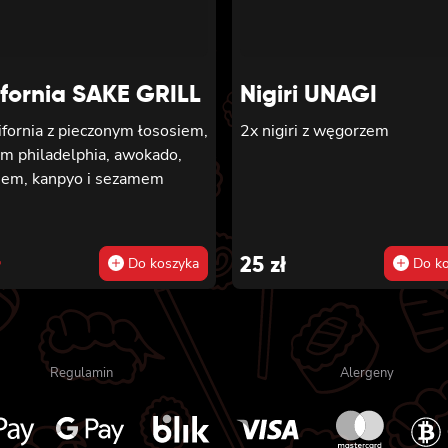
onym łososiem, serkiem
delphia, awokado, ogórkiem,
, sałatą, sosem teriyaki i
mem
ifornia SAKE GRILL
Nigiri UNAGI
ifornia z pieczonym łososiem,
2x nigiri z węgorzem
em philadelphia, awokado,
iem, kanpyo i sezamem
inal
rent
e
e
ł
25
zł
Do koszyka
Do ko
:
.
.
Regulamin
Alergeny