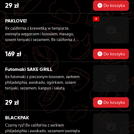
29
zł
Do koszyka
★
PAKLOVE!
8x california z krewetką w tempurze,
owinięta węgorzem i łososiem, masago,
sosem teriyaki i sezamem, 8x california z
serkiem philadelphia i kanpyo, owinięta
opalonym łososiem, sosem teriyaki,
169
zł
Do koszyka
sezamem, 8x california z serkiem
philadelphia i awokado owinięta łososiem, 6x
futomaki z krewetką w tempurze, ogórkiem,
Futomaki SAKE GRILL
sałatą i majonezem lekko pikantnym, 6x
6x futomaki z pieczonym łososiem, serkiem
futomaki z łososiem, awokado, ogórkiem,
philadelphia, awokado, ogórkiem, sosem
serkiem philadelphia i sałatą, sezamem, 6x
teriyaki, sezamem, kanpyo i sałatą
futomaki z pieczonym łososiem, serkiem
philadelphia, awokado, ogórkiem, kanpyo,
29
zł
sałatą, sosem teriyaki i sezamem
Do koszyka
BLACKPAK
Czarny ryż! 8x california z serkiem
philadelphia i awokado, sezamem owinięta