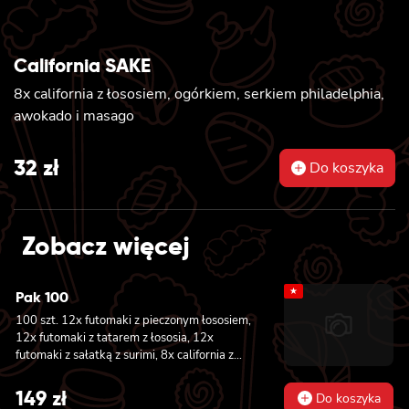
California SAKE
8x california z łososiem, ogórkiem, serkiem philadelphia,
awokado i masago
32
zł
Do koszyka
Zobacz więcej
★
Pak 100
100 szt. 12x futomaki z pieczonym łososiem,
12x futomaki z tatarem z łososia, 12x
futomaki z sałatką z surimi, 8x california z
tuńczykiem, 8x california z pieczonym
łososiem, 8x california z krewetką w
149
zł
Do koszyka
tempurze, 8x maki z ogórkiem, 8x maki z