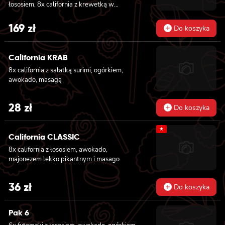
łososiem, 8x california z krewetką w
tempurze, ogórkiem i majonezem lekko
pikantnym, masago i sezamem owinięta
169
zł
Do koszyka
łososiem, 12x futomaki z łososiem
pieczonym, serkiem philadelphia, sosem
teriyaki, sezamem, awokado, ogórkiem i
California KRAB
kanpyo 8x california z łososiem i awokado,
8x california z sałatką surimi, ogórkiem,
serkiem philadelphia, masago, sezam, 8x
awokado, masagą
hosomaki z łososiem
28
zł
Do koszyka
★
California CLASSIC
8x california z łososiem, awokado,
majonezem lekko pikantnym i masago
36
zł
Do koszyka
Pak 6