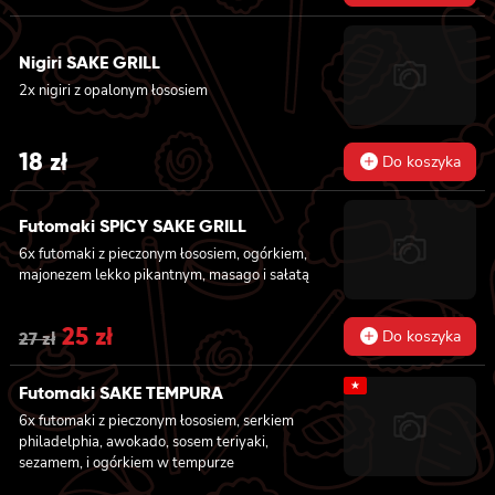
oshinko, 8x maki z surimi, 8x maki z łososiem,
8x maki z kanpyo
Nigiri SAKE GRILL
2x nigiri z opalonym łososiem
18
zł
Do koszyka
Futomaki SPICY SAKE GRILL
6x futomaki z pieczonym łososiem, ogórkiem,
majonezem lekko pikantnym, masago i sałatą
Original
25
zł
Current
Do koszyka
27
zł
price
price
★
Futomaki SAKE TEMPURA
was:
is:
6x futomaki z pieczonym łososiem, serkiem
27 zł.
25 zł.
philadelphia, awokado, sosem teriyaki,
sezamem, i ogórkiem w tempurze