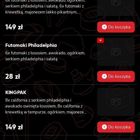
6x futomaki z łososiem, awokado, ogórkiem,
serkiem philadelphia i sałatą, 6x futomaki z
krewetką, majonezem lekko pikantnym,
ogórkiem i sałatą, 6x futomaki z tatarem z
łososia lekko pikantnym, ogórkiem, awokado,
149
zł
Do koszyka
kanpyo, sałatą, masago, szczepiorek, sezam,
8x hosomaki z łososiem, 8x california z
★
krewetką w tempurze, majonezem lekko
Futomaki Philadelphia
pikantnym, ogórkiem, sezamem i masago, 8x
6x futomaki z łososiem, awokado, ogórkiem,
california z łososiem, ogórkiem, serkiem
serkiem philadelphia i sałatą
philadelphia, awokado i masago
28
zł
Do koszyka
KINGPAK
8x california z serkiem philadelphia i
awokado owinięta łososiem, 8x california z
krewetką w tempurze, ogórkiem, majonezem
lekko pikantnym, sezam i masago owinięta
łososiem, 8x california z łososiem, serkiem
149
zł
Do koszyka
philadelphia, ogórkiem, majonezem lekko
pikantnym i sezamem owinięta krewetką, 8x