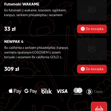
california z krewetką w tempurze, ogórkiem,
Futomaki WAKAME
majonezem lekko pikantnym, sosem teriyaki i
6x futomaki z wakame, łososiem, ogórkiem,
sezamem owinięta węgorzem i awokado
kanpyo, serkiem philadelphia i sezamem
33
zł
Do koszyka
NEWPAK 4
8x california z serkiem philadelphia i kanpyo,
owinięta opalonym ŁOSOSIEM z sosem
teriyaki i sezamem 8x california GOLD z
krewetką w tempurze, ogórkiem i
majonezem lekko pikantnym, sosem teriyaki i
309
zł
Do koszyka
sezamem owinięta WĘGORZEM 8x california
GOLD z krewetką w tempurze, ogórkiem i
majonezem lekko pikantnym owinięta
TUŃCZYKIEM 8x california GOLD z krewetką
w tempurze, ogórkiem i majonezem lekko
Crypto
pikantnym, sezamem owinięta KREWETKĄ
8x california GOLD z krewetką w tempurze,
ogórkiem i majonezem lekko pikantnym,
masago owinięta ŁOSOSIEM 8x california