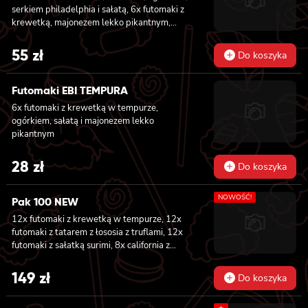
serkiem philadelphia i sałatą, 6x futomaki z
krewetką, majonezem lekko pikantnym,
ogórkiem i sałatą
55
zł
Do koszyka
Futomaki EBI TEMPURA
6x futomaki z krewetką w tempurze,
ogórkiem, sałatą i majonezem lekko
pikantnym
28
zł
Do koszyka
NOWOŚĆ!
Pak 100 NEW
12x futomaki z krewetką w tempurze, 12x
futomaki z tatarem z łososia z truflami, 12x
futomaki z sałatką surimi, 8x california z
tuńczykiem, 8x california z pieczonym
łososiem, 8x california z sałatką surimi, 8x
149
zł
Do koszyka
hosomaki z sałatką wakame, 8x hosomaki z
tuńczykiem, 8x hosomaki z wędzonym tofu,