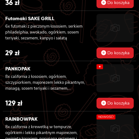
36
zł
Do koszyka
Futomaki SAKE GRILL
6x futomaki z pieczonym łososiem, serkiem
philadelphia, awokado, ogórkiem, sosem
teriyaki, sezamem, kanpyo i sałatą
29
zł
Do koszyka
★
PANKOPAK
8x california z łososiem, ogórkiem,
szczypiorkiem, majonezem lekko pikantnym,
masagą, sosem teriyaki i sezamem,
panierowane w chrupiącej panko, 8x
california z węgorzem , krewetką, imbirem,
129
zł
Do koszyka
majonezem lekko pikantnym, sosem teriyaki i
sezamem, panierowane w chrupiącej panko,
NOWOŚĆ!
8x california z serkiem philadelphia,
RAINBOWPAK
węgorzem, ogórkiem, sosem teriyaki i
8x california z krewetką w tempurze,
sezamem, panierowane w chrupiącej panko,
ogórkiem i lekko pikantnym majonezem,
8x california z łososiem wędzonym,
owinięta łososiem, posypana sezamem i