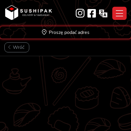
Skip
to
content
Proszę podać adres
Wróć
NOWOŚĆ!