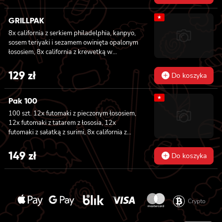
★
GRILLPAK
8x california z serkiem philadelphia, kanpyo,
sosem teriyaki i sezamem owinięta opalonym
łososiem, 8x california z krewetką w
tempurze, majonezem lekko pikantnym,
ogórkiem, sezamem i masago, 6x futomaki z
129
zł
Do koszyka
pieczonym łososiem, serkiem philadelphia,
awokado, ogórkiem, kanpyo i sałatą, sosem
★
teriyaki i sezamem, 6x futomaki z surimi,
Pak 100
kanpyo i ogórkiem, 6x futomaki z krewetką w
100 szt. 12x futomaki z pieczonym łososiem,
tempurze, ogórkiem, sałatą i majonezem
12x futomaki z tatarem z łososia, 12x
lekko pikantnym, 8x maki z ogórkiem
futomaki z sałatką z surimi, 8x california z
tuńczykiem, 8x california z pieczonym
łososiem, 8x california z krewetką w
149
zł
Do koszyka
tempurze, 8x maki z ogórkiem, 8x maki z
oshinko, 8x maki z surimi, 8x maki z łososiem,
8x maki z kanpyo
Crypto