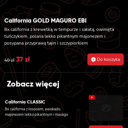
California GOLD MAGURO EBI
8x california z krewetką w tempurze i sałatą, owinięta
tuńczykiem, polana lekko pikantnym majonezem i
posypana przyprawą tajin i szczypiorkiem
Original
37
zł
Current
Do koszyka
40
zł
price
price
was:
is:
Zobacz więcej
40 zł.
37 zł.
★
California CLASSIC
8x california z łososiem, awokado,
majonezem lekko pikantnym i masago