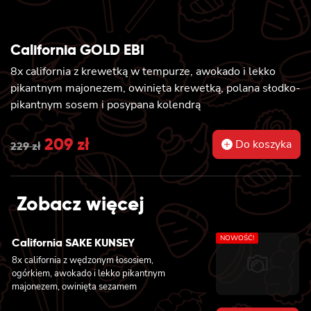
California GOLD EBI
8x california z krewetką w tempurze, awokado i lekko
pikantnym majonezem, owinięta krewetką, polana słodko-
pikantnym sosem i posypana kolendrą
Original
209
zł
Current
Do koszyka
229
zł
price
price
was:
is:
Zobacz więcej
229 zł.
209 zł.
NOWOŚĆ!
California SAKE KUNSEY
8x california z wędzonym łososiem,
ogórkiem, awokado i lekko pikantnym
majonezem, owinięta sezamem