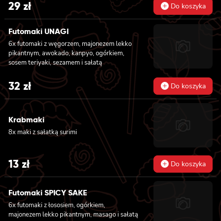
29
zł
Do koszyka
Futomaki UNAGI
6x futomaki z węgorzem, majonezem lekko
pikantnym, awokado, kanpyo, ogórkiem,
sosem teriyaki, sezamem i sałatą
32
zł
Do koszyka
Krabmaki
8x maki z sałatką surimi
13
zł
Do koszyka
Futomaki SPICY SAKE
6x futomaki z łososiem, ogórkiem,
majonezem lekko pikantnym, masago i sałatą