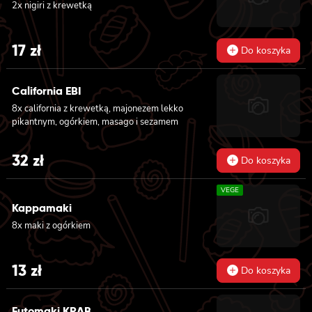
2x nigiri z krewetką
17
zł
Do koszyka
California EBI
8x california z krewetką, majonezem lekko
pikantnym, ogórkiem, masago i sezamem
32
zł
Do koszyka
VEGE
Kappamaki
8x maki z ogórkiem
13
zł
Do koszyka
Futomaki KRAB