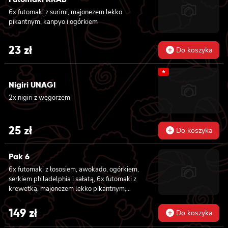
6x futomaki z surimi, majonezem lekko
pikantnym, kanpyo i ogórkiem
23
zł
Do koszyka
★
Nigiri UNAGI
2x nigiri z węgorzem
25
zł
Do koszyka
Pak 6
6x futomaki z łososiem, awokado, ogórkiem,
serkiem philadelphia i sałatą, 6x futomaki z
krewetką, majonezem lekko pikantnym,
ogórkiem i sałatą, 6x futomaki z tatarem z
łososia lekko pikantnym, ogórkiem, awokado,
149
zł
Do koszyka
kanpyo, sałatą, masago, szczepiorek, sezam,
8x hosomaki z łososiem, 8x california z