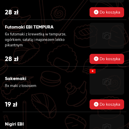
28
zł
Do koszyka
Futomaki EBI TEMPURA
6x futomaki z krewetką w tempurze,
ogórkiem, sałatą i majonezem lekko
pikantnym
28
zł
Do koszyka
★
Sakemaki
8x maki z łososiem
19
zł
Do koszyka
Nigiri EBI