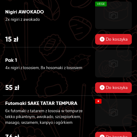
VEGE
krewetką w tempurze, majonezem lekko
pikantnym, ogórkiem, sezamem i masago, 8x
Nigiri AWOKADO
california z łososiem, ogórkiem, serkiem
2x nigiri z awokado
philadelphia, awokado i masago
15
zł
Do koszyka
Pak 1
4x nigiri z łososiem, 8x hosomaki z łososiem
55
zł
Do koszyka
★
Futomaki SAKE TATAR TEMPURA
6x futomaki z tatarem z łososia w tempurze
lekko pikantnym, awokado, szczepiorkiem,
masago, sezamem, kanpyo i ogórkiem
36
zł