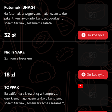
Futomaki UNAGI
6x futomaki z węgorzem, majonezem lekko
pikantnym, awokado, kanpyo, ogórkiem,
sosem teriyaki, sezamem i sałatą
32
zł
Do koszyka
Nigiri SAKE
2x nigiri z łososiem
18
zł
Do koszyka
★
TOPPAK
8x california z krewetką w tempurze,
ogórkiem, majonezem lekko pikantnym,
sosem teriyaki, sosem sriracha i sezamem,
masago owinięta łososiem, tuńczykiem,