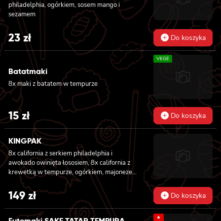
philadelphia, ogórkiem, sosem mango i
sezamem
23
zł
Do koszyka
VEGE
Batatmaki
8x maki z batatem w tempurze
15
zł
Do koszyka
KINGPAK
8x california z serkiem philadelphia i
awokado owinięta łososiem, 8x california z
krewetką w tempurze, ogórkiem, majonezem
lekko pikantnym, sezam i masago owinięta
łososiem, 8x california z łososiem, serkiem
149
zł
Do koszyka
philadelphia, ogórkiem, majonezem lekko
pikantnym i sezamem owinięta krewetką, 8x
★
california z krewetką w tempurze, ogórkiem,
Futomaki SAKE TATAR TEMPURA