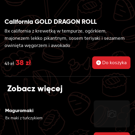
California GOLD DRAGON ROLL
8x california z krewetką w tempurze, ogórkiem,
majonezem lekko pikantnym, sosem teriyaki i sezamem
owinięta węgorzem i awokado
Original
38
zł
Current
Do koszyka
41
zł
price
price
was:
is:
Zobacz więcej
41 zł.
38 zł.
Maguromaki
8x maki z tuńczykiem