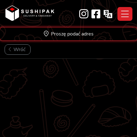
Skip
to
content
Proszę podać adres
Wróć
★