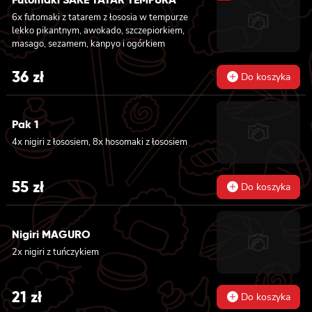
majonezem lekko pikantnym, sosem teriyaki i
6x futomaki z tatarem z łososia w tempurze
sezamem owinięta węgorzem i awokado
lekko pikantnym, awokado, szczepiorkiem,
masago, sezamem, kanpyo i ogórkiem
36
zł
Do koszyka
Pak 1
4x nigiri z łososiem, 8x hosomaki z łososiem
55
zł
Do koszyka
Nigiri MAGURO
2x nigiri z tuńczykiem
21
zł
Do koszyka