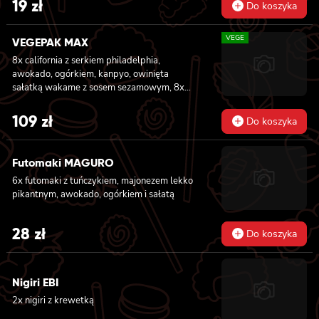
19
zł
Do koszyka
VEGE
VEGEPAK MAX
8x california z serkiem philadelphia,
awokado, ogórkiem, kanpyo, owinięta
sałatką wakame z sosem sezamowym, 8x
california z serkiem philadelphia, awokado,
jabłkiem, owinięta opalonym cheddarem, z
109
zł
Do koszyka
sosem teriyaki, 8x california z serkiem
philadelphia i mango, owinięta awokado z
sosem teriyaki, 6x futomaki z batatem w
Futomaki MAGURO
tempurze, serkiem philadelphia, ogórkiem,
6x futomaki z tuńczykiem, majonezem lekko
kanpyo, sałatą, 6x futomaki z wędzonym
pikantnym, awokado, ogórkiem i sałatą
tofu, ogórkiem, oshinko i sałatą, 6x futomaki z
kanpyo i porem w tempurze, ogórkiem,
sałatą
28
zł
Do koszyka
Nigiri EBI
2x nigiri z krewetką