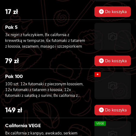
17
zł
Do koszyka
Pak 5
3x nigiri z tuńczykiem, 8x california z
krewetką w tempurze, 6x futomaki z tatarem
z łososia, sezamem, masago i szczepiorkiem
79
zł
Do koszyka
★
Pak 100
100 szt. 12x futomaki z pieczonym łososiem,
12x futomaki z tatarem z łososia, 12x
futomaki z sałatką z surimi, 8x california z
tuńczykiem, 8x california z pieczonym
łososiem, 8x california z krewetką w
149
zł
Do koszyka
tempurze, 8x maki z ogórkiem, 8x maki z
oshinko, 8x maki z surimi, 8x maki z łososiem,
VEGE
8x maki z kanpyo
California VEGE
8x california z kanpyo, awokado, serkiem