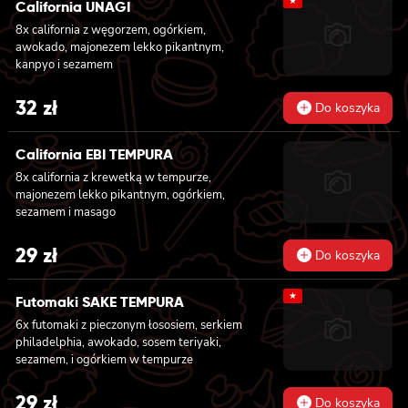
★
California UNAGI
8x california z węgorzem, ogórkiem,
awokado, majonezem lekko pikantnym,
kanpyo i sezamem
32
zł
Do koszyka
California EBI TEMPURA
8x california z krewetką w tempurze,
majonezem lekko pikantnym, ogórkiem,
sezamem i masago
29
zł
Do koszyka
★
Futomaki SAKE TEMPURA
6x futomaki z pieczonym łososiem, serkiem
philadelphia, awokado, sosem teriyaki,
sezamem, i ogórkiem w tempurze
29
zł
Do koszyka