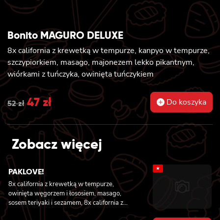
Bonito MAGURO DELUXE
8x california z krewetką w tempurze, kanpyo w tempurze,
szczypiorkiem, masago, majonezem lekko pikantnym,
wiórkami z tuńczyka, owinięta tuńczykiem
Original
47
zł
Current
Do koszyka
52
zł
price
price
was:
is:
Zobacz więcej
52 zł.
47 zł.
★
PAKLOVE!
8x california z krewetką w tempurze,
owinięta węgorzem i łososiem, masago,
sosem teriyaki i sezamem, 8x california z
serkiem philadelphia i kanpyo, owinięta