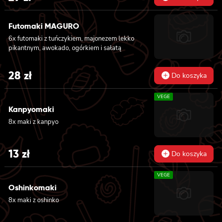
Futomaki MAGURO
6x futomaki z tuńczykiem, majonezem lekko
pikantnym, awokado, ogórkiem i sałatą
28
zł
Do koszyka
VEGE
Kanpyomaki
8x maki z kanpyo
13
zł
Do koszyka
VEGE
Oshinkomaki
8x maki z oshinko