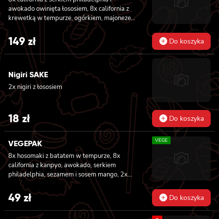
sałatą i majonezem lekko pikantnym, 8x maki
awokado owinięta łososiem, 8x california z
z kanpyo
krewetką w tempurze, ogórkiem, majonezem
lekko pikantnym, sezam i masago owinięta
łososiem, 8x california z łososiem, serkiem
149
zł
Do koszyka
philadelphia, ogórkiem, majonezem lekko
pikantnym i sezamem owinięta krewetką, 8x
california z krewetką w tempurze, ogórkiem,
Nigiri SAKE
majonezem lekko pikantnym, sosem teriyaki i
sezamem owinięta węgorzem i awokado
2x nigiri z łososiem
18
zł
Do koszyka
VEGE
VEGEPAK
8x hosomaki z batatem w tempurze, 8x
california z kanpyo, awokado, serkiem
philadelphia, sezamem i sosem mango, 2x
nigiri z awokado i sosem mango
49
zł
Do koszyka