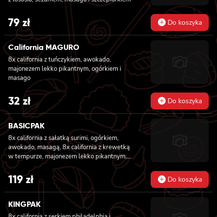
79
zł
Do koszyka
California MAGURO
8x california z tuńczykiem, awokado,
majonezem lekko pikantnym, ogórkiem i
masago
32
zł
Do koszyka
BASICPAK
8x california z sałatką surimi, ogórkiem,
awokado, masagą, 8x california z krewetką
w tempurze, majonezem lekko pikantnym,
ogórkiem, sezamem i masago, 6x futomaki z
tuńczykiem, majonezem lekko pikantnym,
119
zł
Do koszyka
awokado, ogórkiem i sałatą, 6x futomaki z
pieczonym łososiem, ogórkiem, majonezem
lekko pikantnym, masago i sałatą, 6x
KINGPAK
futomaki z krewetką w tempurze, ogórkiem,
8x california z serkiem philadelphia i