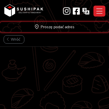
Skip
to
content
Proszę podać adres
Wróć
NOWOŚĆ!