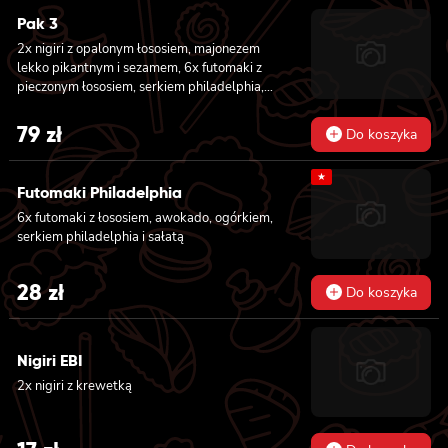
Pak 3
2x nigiri z opalonym łososiem, majonezem
lekko pikantnym i sezamem, 6x futomaki z
pieczonym łososiem, serkiem philadelphia,
awokado, ogórkiem, kanpyo, sałatą, sosem
teriyaki i sezamem, 8x california z krewetką
79
zł
Do koszyka
w tempurze, majonezem lekko pikantnym,
ogórkiem, sezamem i masago, 8x hosomaki z
★
batatem w tempurze
Futomaki Philadelphia
6x futomaki z łososiem, awokado, ogórkiem,
serkiem philadelphia i sałatą
28
zł
Do koszyka
Nigiri EBI
2x nigiri z krewetką