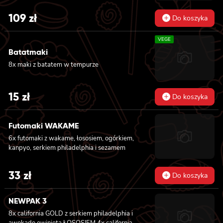
california z serkiem philadelphia, awokado,
jabłkiem, owinięta opalonym cheddarem, z
109
zł
Do koszyka
sosem teriyaki, 8x california z serkiem
philadelphia i mango, owinięta awokado z
VEGE
sosem teriyaki, 6x futomaki z batatem w
tempurze, serkiem philadelphia, ogórkiem,
Batatmaki
kanpyo, sałatą, 6x futomaki z wędzonym
8x maki z batatem w tempurze
tofu, ogórkiem, oshinko i sałatą, 6x futomaki z
kanpyo i porem w tempurze, ogórkiem,
sałatą
15
zł
Do koszyka
Futomaki WAKAME
6x futomaki z wakame, łososiem, ogórkiem,
kanpyo, serkiem philadelphia i sezamem
33
zł
Do koszyka
NEWPAK 3
8x california GOLD z serkiem philadelphia i
awokado owinięta ŁOSOSIEM
4x california