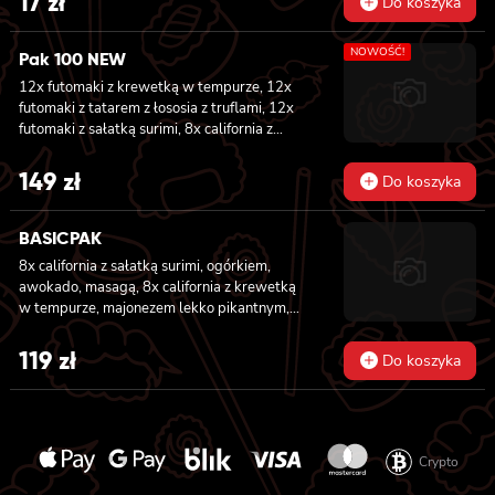
17
zł
Do koszyka
NOWOŚĆ!
Pak 100 NEW
12x futomaki z krewetką w tempurze, 12x
futomaki z tatarem z łososia z truflami, 12x
futomaki z sałatką surimi, 8x california z
tuńczykiem, 8x california z pieczonym
łososiem, 8x california z sałatką surimi, 8x
149
zł
Do koszyka
hosomaki z sałatką wakame, 8x hosomaki z
tuńczykiem, 8x hosomaki z wędzonym tofu,
8x hosomaki z pieczonym łososiem i 8x
BASICPAK
hosomaki z kanpyo
8x california z sałatką surimi, ogórkiem,
awokado, masagą, 8x california z krewetką
w tempurze, majonezem lekko pikantnym,
ogórkiem, sezamem i masago, 6x futomaki z
tuńczykiem, majonezem lekko pikantnym,
119
zł
Do koszyka
awokado, ogórkiem i sałatą, 6x futomaki z
pieczonym łososiem, ogórkiem, majonezem
lekko pikantnym, masago i sałatą, 6x
futomaki z krewetką w tempurze, ogórkiem,
sałatą i majonezem lekko pikantnym, 8x maki
Crypto
z kanpyo