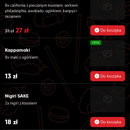
kanpyo 8x california z łososiem i awokado,
8x california z pieczonym łososiem, serkiem
serkiem philadelphia, masago, sezam, 8x
philadelphia, awokado, ogórkiem, kanpyo i
hosomaki z łososiem
sezamem
Original
27
zł
Current
Do koszyka
31
zł
price
price
VEGE
was:
is:
Kappamaki
8x maki z ogórkiem
31 zł.
27 zł.
13
zł
Do koszyka
Nigiri SAKE
2x nigiri z łososiem
18
zł
Do koszyka