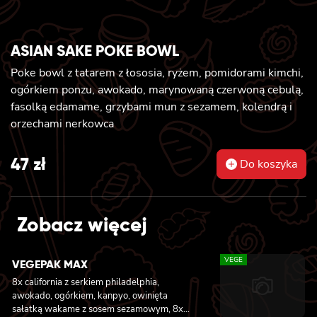
ASIAN SAKE POKE BOWL
Poke bowl z tatarem z łososia, ryżem, pomidorami kimchi,
ogórkiem ponzu, awokado, marynowaną czerwoną cebulą,
fasolką edamame, grzybami mun z sezamem, kolendrą i
orzechami nerkowca
47
zł
Do koszyka
Zobacz więcej
VEGE
VEGEPAK MAX
8x california z serkiem philadelphia,
awokado, ogórkiem, kanpyo, owinięta
sałatką wakame z sosem sezamowym, 8x