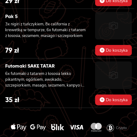
29
zł
Do koszyka
Pak 5
3x nigiri z tuńczykiem, 8x california z
krewetką w tempurze, 6x futomaki z tatarem
z łososia, sezamem, masago i szczepiorkiem
79
zł
Do koszyka
Futomaki SAKE TATAR
6x futomaki z tatarem z łososia lekko
pikantnym, ogórkiem, awokado,
szczepiorkiem, masago, sezamem, kanpyo i
sałatą
35
zł
Do koszyka
Crypto