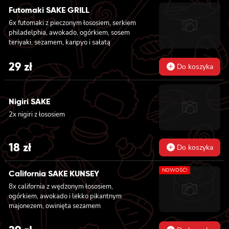
Futomaki SAKE GRILL
6x futomaki z pieczonym łososiem, serkiem
philadelphia, awokado, ogórkiem, sosem
teriyaki, sezamem, kanpyo i sałatą
29
zł
Do koszyka
Nigiri SAKE
2x nigiri z łososiem
18
zł
Do koszyka
NOWOŚĆ!
California SAKE KUNSEY
8x california z wędzonym łososiem,
ogórkiem, awokado i lekko pikantnym
majonezem, owinięta sezamem