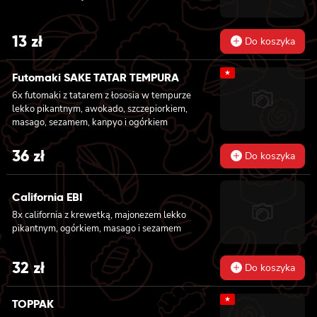
13
zł
Do koszyka
★
Futomaki SAKE TATAR TEMPURA
6x futomaki z tatarem z łososia w tempurze
lekko pikantnym, awokado, szczepiorkiem,
masago, sezamem, kanpyo i ogórkiem
36
zł
Do koszyka
California EBI
8x california z krewetką, majonezem lekko
pikantnym, ogórkiem, masago i sezamem
32
zł
Do koszyka
★
TOPPAK