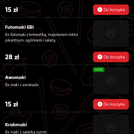
15
zł
Do koszyka
Futomaki EBI
6x futomaki z krewetką, majonezem lekko
pikantnym, ogórkiem i sałatą
28
zł
Do koszyka
VEGE
Awomaki
8x maki z awokado
15
zł
Do koszyka
Krabmaki
8x maki z sałatką surimi