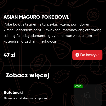
ASIAN MAGURO POKE BOWL
Poke bowl z tatarem z tuńczyka, ryżem, pomidorami
kimchi, ogórkiem ponzu, awokado, marynowaną czerwoną
cebulą, fasolką edamame, grzybami mun z sezamem,
kolendrą i orzechami nerkowca
47
zł
Do koszyka
Zobacz więcej
VEGE
Batatmaki
8x maki z batatem w tempurze