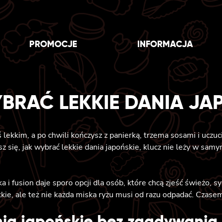
PROMOCJE
INFORMACJA
BRAĆ LEKKIE DANIA JA
lekkim, a po chwili kończysz z panierką, trzema sosami i uczu
sz się, jak wybrać lekkie dania japońskie, klucz nie leży w sam
i fusion daje sporo opcji dla osób, które chcą zjeść świeżo, syc
kkie, ale też nie każda miska ryżu musi od razu odpadać. Czasem
nia japońskie bez zgadywania