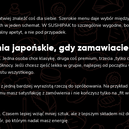
twiej znaleźć coś dla siebie. Szerokie menu daje wybór między 
ch w jeden schemat. W SUSHIPAK to szczególnie wygodne, bo o
alny apetyt, a nie pod przypadek.
ia japońskie, gdy zamawiacie
 Jedna osoba chce klasykę, druga coś premium, trzecia „tylko 
ocy. Jeśli chcesz zjeść lekko w grupie, najlepiej od początku 
stu wszystkiego.
 z jedną bardziej wyrazistą rzeczą do spróbowania. Na przykład 
mu masz satysfakcję z zamówienia i nie kończysz tylko na „fit w
. Czasem lepiej wziąć mniej sztuk, ale z lepszym składem niż d
bór, po którym nadal masz energię.