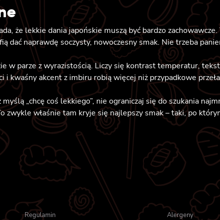
dne
łada, że lekkie dania japońskie muszą być bardzo zachowawcze
ią dać naprawdę soczysty, nowoczesny smak. Nie trzeba panierki
zie w parze z wyrazistością. Liczy się kontrast temperatur, tek
 i kwaśny akcent z imbiru robią więcej niż przypadkowe prze
ślą „chcę coś lekkiego”, nie ograniczaj się do szukania najmni
 zwykle właśnie tam kryje się najlepszy smak – taki, po który
Regulamin
Alergeny