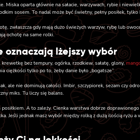
. Miska oparta głównie na sałacie, warzywach, rybie i niewielkie
dkim sosem. To nadal może być świetny, pełny posiłek, tylko b
otę, zwłaszcza gdy mają dużo świeżych warzyw, rybę lub owoce m
ają ochotę na same rolki.
e oznaczają lżejszy wybór
a, krewetkę bez tempury, ogórka, rzodkiew, sałatę, glony,
mango
ia ciężkości tylko po to, żeby danie było „bogatsze”.
mak, ale nie dominują całości. Imbir, szczypiorek, sezam czy od
zny miks. Tu liczy się balans.
m posiłkiem. A to zależy. Cienka warstwa dobrze doprawionego
lekka. Jeśli jednak masz wybór między rolką z dużą ilością ryżu 
eży Ci na lekkości