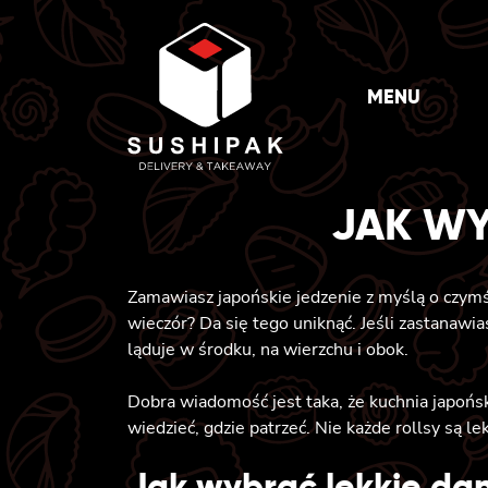
Skip
to
content
MENU
JAK WY
Zamawiasz japońskie jedzenie z myślą o czymś 
wieczór? Da się tego uniknąć. Jeśli zastanawia
ląduje w środku, na wierzchu i obok.
Dobra wiadomość jest taka, że kuchnia japońska 
wiedzieć, gdzie patrzeć. Nie każde rollsy są le
Jak wybrać lekkie da