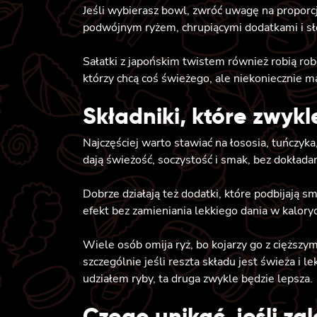
Jeśli wybierasz bowl, zwróć uwagę na proporcje
podwójnym ryżem, chrupiącymi dodatkami i sło
Sałatki z japońskim twistem również robią rob
którzy chcą coś świeżego, ale niekoniecznie m
Składniki, które zwykl
Najczęściej warto stawiać na łososia, tuńczyk
dają świeżość, soczystość i smak, bez dokładan
Dobrze działają też dodatki, które podbijają s
efekt bez zamieniania lekkiego dania w kaloryc
Wiele osób omija ryż, bo kojarzy go z cięższy
szczególnie jeśli reszta składu jest świeża i 
udziałem ryby, ta druga zwykle będzie lepsza.
Czego unikać, jeśli zal