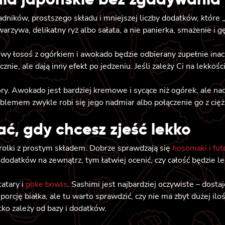
dników, prostszego składu i mniejszej liczby dodatków, które „
arzywa, delikatny ryż albo sałata, a nie panierka, smażenie i g
y łosoś z ogórkiem i awokado będzie odbierany zupełnie inacze
ie, ale dają inny efekt po jedzeniu. Jeśli zależy Ci na lekkośc
y. Awokado jest bardziej kremowe i sycące niż ogórek, ale nad
blemem zwykle robi się jego nadmiar albo połączenie go z cię
ać, gdy chcesz zjeść lekko
rolki z prostym składem. Dobrze sprawdzają się
hosomaki i fu
 dodatków na zewnątrz, tym łatwiej ocenić, czy całość będzie le
atary i
poke bowls
. Sashimi jest najbardziej oczywiste – dosta
porcję białka, ale tu warto sprawdzić, czy nie ma zbyt dużej i
ko zależy od bazy i dodatków.