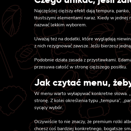
Najczęściej cięższy efekt dają tempura, panko
tłustszymi elementami naraz. Kiedy w jednej r
nazwać lekkim wyborem.
Uważaj też na dodatki, które wyglądają niewinn
z nich rezygnować zawsze. Jeśli bierzesz jedną
Podobnie działa zasada z przystawkami. Edam
przesuwa całość w stronę cięższego posiłku.
Jak czytać menu, żeby
W menu warto wyłapywać konkretne słowa. „Sas
stronę. Z kolei określenia typu „tempura”, „pan
sycący wybór.
Oczywiście to nie znaczy, że premium rolki alb
chcesz coś bardziej konkretnego, bogatsze smak