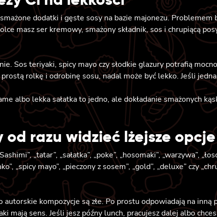
, smażone dodatki i gęste sosy na bazie majonezu. Problemem by
olce masz ser kremowy, smażony składnik, sos i chrupiącą posy
ie. Sos teriyaki, spicy mayo czy słodkie glazury potrafią mocno
 prostą rolkę i odrobinę sosu, nadal może być lekko. Jeśli jedna
ame albo lekka sałatka to jedno, ale dokładanie smażonych ką
 od razu widzieć lżejsze opcje
himi”, „tatar”, „sałatka”, „poke”, „hosomaki”, „warzywa”, „ło
ko”, „spicy mayo”, „pieczony z sosem”, „gold”, „deluxe” czy „chr
o autorskie kompozycje są złe. Po prostu odpowiadają na inną p
i mają sens. Jeśli jesz późny lunch, pracujesz dalej albo chces