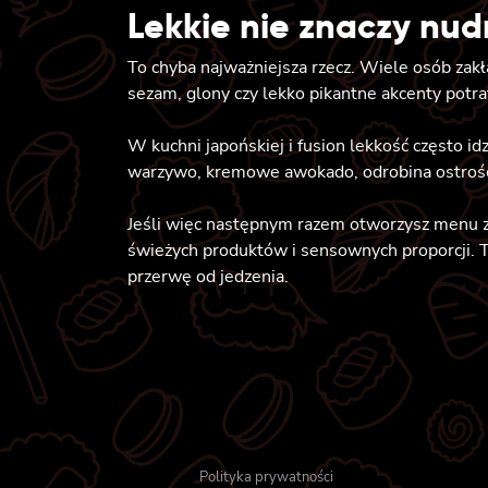
Lekkie nie znaczy nu
To chyba najważniejsza rzecz. Wiele osób zak
sezam, glony czy lekko pikantne akcenty potraf
W kuchni japońskiej i fusion lekkość często id
warzywo, kremowe awokado, odrobina ostrości
Jeśli więc następnym razem otworzysz menu z my
świeżych produktów i sensownych proporcji. To
przerwę od jedzenia.
Polityka prywatności