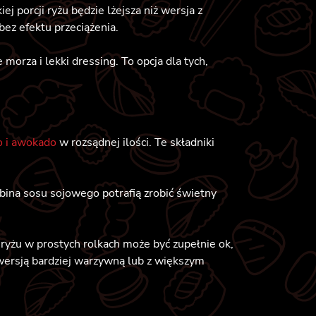
j porcji ryżu będzie lżejsza niż wersja z
ez efektu przeciążenia.
orza i lekki dressing. To opcja dla tych,
 i awokado
w rozsądnej ilości. Te składniki
robina sosu sojowego potrafią zrobić świetny
 ryżu w prostych rolkach może być zupełnie ok,
a wersją bardziej warzywną lub z większym