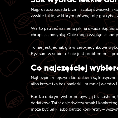
Najprostsza zasada brzmi: szukaj świeżych skła
zwykle takie, w którym główną rolę gra ryba, w
Warto patrzeć na menu jak na układankę. Surow
chrupiącą posypką. Obie mogą wyglądać apetyczn
To nie jest jednak gra w zero-jedynkowe wybor
Ryż sam w sobie też nie jest problemem – pro
Co najczęściej wybier
Najbezpieczniejszym kierunkiem są klasyczne 
albo krewetką bez panierki. Im mniej warstw i
Bardzo dobrym wyborem bywają też sashimi, t
dodatków. Tatar daje świeży smak i konkretną 
może być lekki albo bardzo konkretny – wszyst