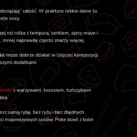
dociążają” całość. W praktyce lekkie danie to
ęste sosy.
j niż rolka z tempurą, serkiem, spicy mayo i
i, mniej naprawdę często znaczy więcej.
al może dobrze działać w lżejszej kompozycji.
ższymi dodatkami.
tomaki
z warzywami, łososiem, tuńczykiem
kka.
jesz samą rybę, bez ryżu i bez zbędnych
lości majonezowych sosów. Poke bowl z kolei