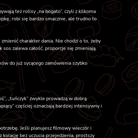
wają też rollsy „na bogato”, czyli z kilkoma
pkę, robi się bardzo smacznie, ale trudno to
 zmienić charakter dania. Nie chodzi o to, żeby
k sos zalewa całość, proporcje się zmieniają.
sków do już sycącego zamówienia szybko
soś”, „tuńczyk” zwykle prowadzą w dobrą
upiący” częściej oznaczają bardziej intensywny i
otrzebę. Jeśli planujesz filmowy wieczór i
z kolację bez uczucia przejedzenia, prostszy