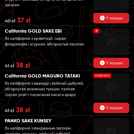
ласосем
У кошык
Original
37
zł
Current
40
zł
price
price
was:
is:
California GOLD SAKE EBI
★
40 zł.
37 zł.
8x каліфорнія з крэветкай, сырам
філадэльфія і агурком, абгорнутыя ласосем
У кошык
Original
38
zł
Current
41
zł
price
price
was:
is:
California GOLD MAGURO TATAKI
НАВIНКА!
41 zł.
38 zł.
8x каліфорнія з авакада і зялёнай цыбуляй,
абгорнутая апаленым тунцом, палітая
соусам унагі і пасыпаная масага арарэ
У кошык
Original
38
zł
Current
41
zł
price
price
was:
is:
PANKO SAKE KUNSEY
41 zł.
38 zł.
8x каліфорнія з вэнджаным ласосем,
агурком, авакада, зялёнай цыбуляй,