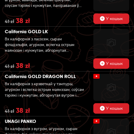
соусам тэріякі і кунжутам, паніраваная ў
хрумсткіх панка
У кошык
Original
38
zł
Current
41
zł
price
price
was:
is:
California GOLD LK
41 zł.
38 zł.
8x каліфорнія з ласосем, сырам
філадэльфія, агурком, вслегка острым
маянэзам i кунжутам, абгорнутая
крэветкай
У кошык
Original
38
zł
Current
41
zł
price
price
was:
is:
California GOLD DRAGON ROLL
★
41 zł.
38 zł.
8x каліфорнія з крэветкай у тэмпуры,
агурком i вслегка острым маянэзам, соўсам
тэріякі i кунжутам, абгорнутая вугром і
авакада
У кошык
Original
38
zł
Current
41
zł
price
price
was:
is:
UNAGI PANKO
★
41 zł.
38 zł.
8x каліфорнія з вугром, агурком, сырам