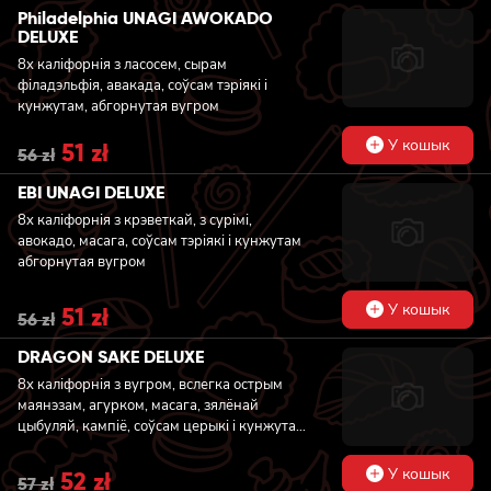
was:
is:
Philadelphia UNAGI AWOKADO
56 zł.
51 zł.
DELUXE
8x каліфорнія з ласосем, сырам
філадэльфія, авакада, соўсам тэріякі і
кунжутам, абгорнутая вугром
У кошык
Original
51
zł
Current
56
zł
price
price
was:
is:
EBI UNAGI DELUXE
56 zł.
51 zł.
8x каліфорнія з крэветкай, з сурімі,
авокадо, масага, соўсам тэріякі і кунжутам
абгорнутая вугром
У кошык
Original
51
zł
Current
56
zł
price
price
was:
is:
DRAGON SAKE DELUXE
56 zł.
51 zł.
8x каліфорнія з вугром, вслегка острым
маянэзам, агурком, масага, зялёнай
цыбуляй, кампіё, соўсам церыкі і кунжутам
абгорнутая ласосем
У кошык
Original
52
zł
Current
57
zł