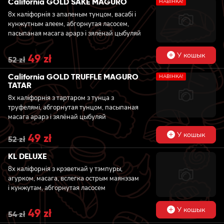
California GOLD SAKE MAGURO
НАВIНКА!
53 zł.
48 zł.
8x каліфорнія з апаленым тунцом, васабі і
кунжутным алеем, абгорнутая ласосем,
пасыпаная масага арарэ і зялёнай цыбуляй
У кошык
Original
49
zł
Current
52
zł
price
price
was:
is:
California GOLD TRUFFLE MAGURO
НАВIНКА!
52 zł.
49 zł.
TATAR
8x каліфорнія з тартаром з тунца з
труфелямі, абгорнутая тунцом, пасыпаная
масага арарэ і зялёнай цыбуляй
У кошык
Original
49
zł
Current
52
zł
price
price
was:
is:
KL DELUXE
52 zł.
49 zł.
8x каліфорнія з крэветкай у тэмпуры,
агурком, масага, вслегка острым маянэзам
i кунжутам, абгорнутая ласосем
У кошык
Original
49
zł
Current
54
zł
price
price