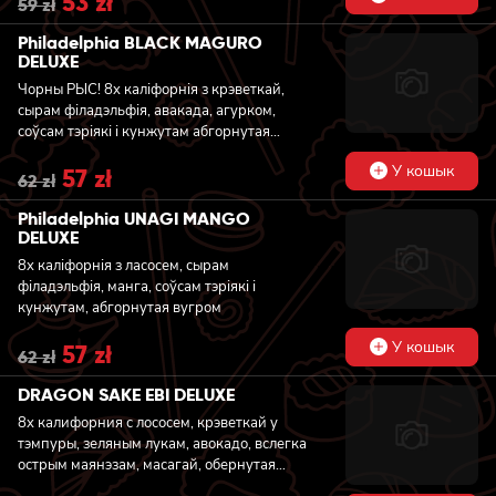
Original
53
zł
Current
59
zł
price
price
was:
is:
Philadelphia BLACK MAGURO
59 zł.
53 zł.
DELUXE
Чорны РЫС! 8x каліфорнія з крэветкай,
сырам філадэльфія, авакада, агурком,
соўсам тэріякі і кунжутам абгорнутая
тунцом
У кошык
Original
57
zł
Current
62
zł
price
price
was:
is:
Philadelphia UNAGI MANGO
62 zł.
57 zł.
DELUXE
8x каліфорнія з ласосем, сырам
філадэльфія, манга, соўсам тэріякі і
кунжутам, абгорнутая вугром
У кошык
Original
57
zł
Current
62
zł
price
price
was:
is:
DRAGON SAKE EBI DELUXE
62 zł.
57 zł.
8x калифорния с лососем, крэветкай у
тэмпуры, зеляным лукам, авокадо, вслегка
острым маянэзам, масагай, обернутая
угрем