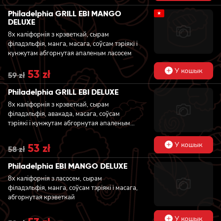
price
price
was:
is:
Philadelphia GRILL EBI MANGO
★
57 zł.
52 zł.
DELUXE
8x каліфорнія з крэветкай, сырам
філадэльфія, манга, масага, соўсам тэріякі і
кунжутам абгорнутая апаленым ласосем
У кошык
Original
53
zł
Current
59
zł
price
price
was:
is:
Philadelphia GRILL EBI DELUXE
59 zł.
53 zł.
8x каліфорнія з крэветкай, сырам
філадэльфія, авакада, масага, соўсам
тэріякі і кунжутам абгорнутая апаленым
ласосем
У кошык
Original
53
zł
Current
58
zł
price
price
was:
is:
Philadelphia EBI MANGO DELUXE
58 zł.
53 zł.
8x каліфорнія з ласосем, сырам
філадэльфія, манга, соўсам тэріякі і масага,
абгорнутая крэветкай
У кошык