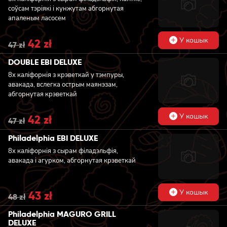
соўсам тэріякі і кунжутам абгорнутая
апаленым ласосем
У кошык
Original
42
zł
Current
47
zł
price
price
was:
is:
DOUBLE EBI DELUXE
47 zł.
42 zł.
8x каліфорнія з крэветкай у тэмпуры,
авакада, вслегка острым маянэзам,
абгорнутая крэветкай
У кошык
Original
42
zł
Current
47
zł
price
price
was:
is:
Philadelphia EBI DELUXE
47 zł.
42 zł.
8x каліфорнія з сырам філадэльфія,
авакада і агурком, абгорнутая крэветкай
У кошык
Original
43
zł
Current
48
zł
price
price
was:
is:
Philadelphia MAGURO GRILL
48 zł.
43 zł.
DELUXE