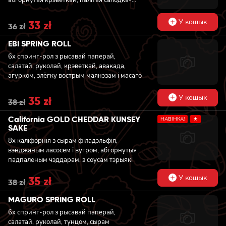
вострым соусам і пасыпаная каляндрай
У кошык
Original
33
zł
Current
36
zł
price
price
was:
is:
EBI SPRING ROLL
36 zł.
33 zł.
6x спринг-рол з рысавай паперай,
салатай, руколай, крэветкай, авакада,
агурком, злёгку вострым маянэзам і масаго
У кошык
Original
35
zł
Current
38
zł
price
price
was:
is:
California GOLD CHEDDAR KUNSEY
НАВIНКА!
★
38 zł.
35 zł.
SAKE
8x каліфорнія з сырам філадэльфія,
вэнджаным ласосем і вугром, абгорнутыя
падпаленым чэддарам, з соусам тэрыякі
У кошык
Original
35
zł
Current
38
zł
price
price
was:
is:
MAGURO SPRING ROLL
38 zł.
35 zł.
6x спринг-рол з рысавай паперай,
салатай, руколай, тунцом, сырам