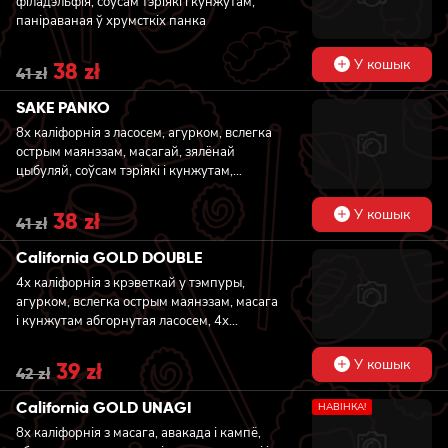
філадэльфія, соўсам тэріякі і кунжутам,
паніраваная ў хрумсткіх панка
У кошык
Original
38
zł
Current
41
zł
price
price
was:
is:
SAKE PANKO
41 zł.
38 zł.
8x каліфорнія з ласосем, агурком, вслегка
острым маянэзам, масагай, зялёнай
цыбуляй, соўсам тэріякі і кунжутам,
паніраваная ў хрумсткіх панка
У кошык
Original
38
zł
Current
41
zł
price
price
was:
is:
California GOLD DOUBLE
41 zł.
38 zł.
4х каліфорнія з крэветкай у тэмпуры,
агурком, вслегка острым маянэзам, масага
і кунжутам абгорнутая ласосем, 4х
каліфорнія з крэветкай у тэмпуры,
агурком, вслегка острым маянэзам, соўсам
У кошык
Original
39
zł
Current
42
zł
тэріякі і кунжутам абгорнутая вугром
price
price
was:
is:
California GOLD UNAGI
НАВIНКА!
42 zł.
39 zł.
8x каліфорнія з масага, авакада і кампё,