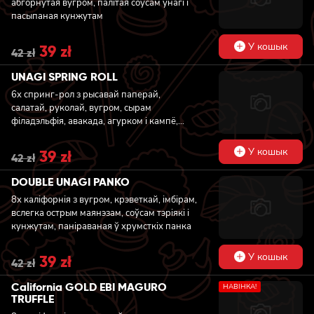
абгорнутая вугром, палітая соусам унагі і
пасыпаная кунжутам
У кошык
Original
39
zł
Current
42
zł
price
price
was:
is:
UNAGI SPRING ROLL
42 zł.
39 zł.
6x спринг-рол з рысавай паперай,
салатай, руколай, вугром, сырам
філадэльфія, авакада, агурком і кампё,
паліты соусам тэрыякі, пасыпаны кунжутам
У кошык
Original
39
zł
Current
42
zł
price
price
was:
is:
DOUBLE UNAGI PANKO
42 zł.
39 zł.
8x каліфорнія з вугром, крэветкай, імбірам,
вслегка острым маянэзам, соўсам тэріякі і
кунжутам, паніраваная ў хрумсткіх панка
У кошык
Original
39
zł
Current
42
zł
price
price
was:
is:
California GOLD EBI MAGURO
НАВIНКА!
42 zł.
39 zł.
TRUFFLE