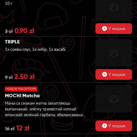
10 г
У кошык
Original
0.90
zł
Current
3
zł
price
price
was:
is:
TRIPLE
3 zł.
0.90 zł.
1x соевы соус, 1x імбір, 1x васабі
У кошык
Original
2.50
zł
Current
9
zł
price
price
was:
is:
НОВАЯ РЭЦЭПТУРА
9 zł.
2.50 zł.
MOCHI Matcha
Мачы са смакам матча захапляюць
вытанчанай, злёгку траявістай ноткай
японскай зялёнай гарбаты, збалансаванай
далікатнай саладосцю крэмавай начынкі.
У кошык
Original
12
zł
Current
Іх прахалодная рысавая абалонка
16
zł
price
price
падкрэслівае натуральны, зямлісты