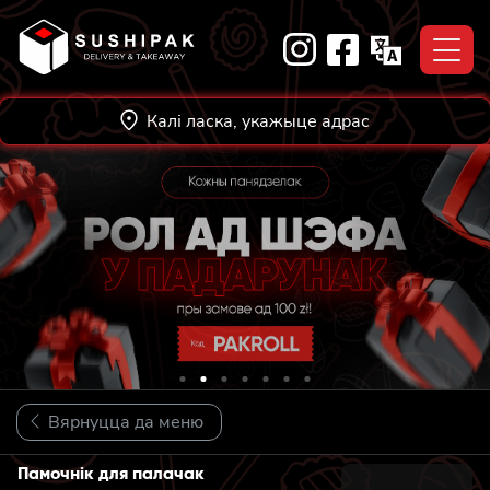
Skip
to
content
Калі ласка, укажыце адрас
Вярнуцца да меню
Памочнік для палачак