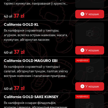
тэріякі і кунжутам, паніраваная ў хрумсткіх
панка
У кошык
Original
37
zł
Current
42
zł
price
price
was:
is:
California GOLD KL
42 zł.
37 zł.
8x каліфорнія з крэветкай у тэмпуры,
агурком, вслегка острым маянэзам, масага,
кунжутам, абгорнутая ласосем
У кошык
Original
37
zł
Current
40
zł
price
price
was:
is:
California GOLD MAGURO EBI
НАВIНКА!
40 zł.
37 zł.
8x каліфорнія з крэветкай у тэмпуры і
салатай, абгорнутая тунцом, палітая злёгку
вострым маянэзам і пасыпаная прыправай
тажын і зялёнай цыбуляй
У кошык
Original
37
zł
Current
40
zł
price
price
was:
is:
California GOLD SAKE KUNSEY
НАВIНКА!
40 zł.
37 zł.
8x каліфорнія з сырам філадэльфія,
агурком і авакада, абгорнутыя вэнджаным