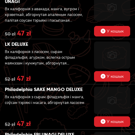
UNAGI
8x каліфорнія з авакада, манга, вугром і
крэветкай, абгорнутая апаленым ласосем,
палітая соусам тэрыякі і пасыпаная
кунжутам
У кошык
Original
47
zł
Current
50
zł
price
price
was:
is:
LK DELUXE
50 zł.
47 zł.
8x каліфорнія з ласосем, сырам
філадэльфія, агурком, вслегка острым
маянэзам i кунжутам, абгорнутая
крэветкай
У кошык
Original
47
zł
Current
52
zł
price
price
was:
is:
Philadelphia SAKE MANGO DELUXE
52 zł.
47 zł.
8x каліфорнія з сырам філадэльфія і манга,
соўсам тэріякі і масага, абгорнутая ласосем
У кошык
Original
47
zł
Current
52
zł
price
price
was:
is:
Philadelphia EBI UNAGI DELUXE