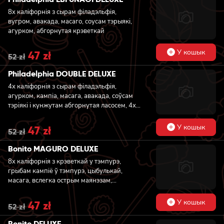
52 zł.
47 zł.
8x каліфорнія з сырам філадэльфія,
вугром, авакада, масаго, соусам тэрыякі,
агурком, абгорнутая крэветкай
У кошык
Original
47
zł
Current
52
zł
price
price
was:
is:
Philadelphia DOUBLE DELUXE
52 zł.
47 zł.
4х каліфорнія з сырам філадэльфія,
агурком, кампіа, масага, авакада, соўсам
тэріякі і кунжутам абгорнутая ласосем, 4х
каліфорнія з сырам філадэльфія, агурком,
кампіа, масага, авакада, соўсам тэріякі і
У кошык
Original
47
zł
Current
52
zł
кунжутам абгорнутая вугром
price
price
was:
is:
Bonito MAGURO DELUXE
52 zł.
47 zł.
8x каліфорнія з крэветкай у тэмпурэ,
грыбам кампіё ў тэмпурэ, цыбулькай,
масага, вслегка острым маянэзам,
стружкамі тунца, абгорнутая тунцем
У кошык
Original
47
zł
Current
52
zł
price
price
was:
is:
Bonito DELUXE