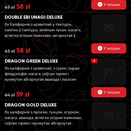
У кошык
Original
58
zł
Current
63
zł
price
price
was:
is:
DOUBLE EBI UNAGI DELUXE
63 zł.
58 zł.
8x Каліфорнія з крэветкай у тэмпуры,
кампио ў тэмпуры, зялёным лукам, масаго,
вслегка острым маянэзам, загорнутая ў
тунец, зверху тунец.
У кошык
Original
58
zł
Current
63
zł
price
price
was:
is:
DRAGON GREEN DELUXE
★
63 zł.
58 zł.
8x каліфорнія з крэветкай, з сурімі, сырам
філадэльфія, масага, соўсам тэріякі і
кунжутам абгорнутая авакада і ласосем
У кошык
Original
59
zł
Current
64
zł
price
price
was:
is:
DRAGON GOLD DELUXE
64 zł.
59 zł.
8x каліфорнія з ласосем, тунцом, агурком,
масага, авакада, вслегка острым маянэзам,
соўсам тэріякі і кунжутам абгорнутая
вугром