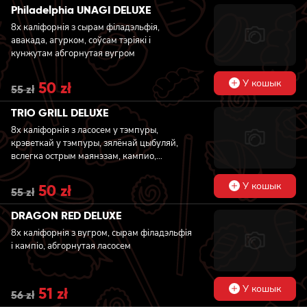
was:
is:
Philadelphia UNAGI DELUXE
54 zł.
49 zł.
8x каліфорнія з сырам філадэльфія,
авакада, агурком, соўсам тэріякі і
кунжутам абгорнутая вугром
У кошык
Original
50
zł
Current
55
zł
price
price
was:
is:
TRIO GRILL DELUXE
55 zł.
50 zł.
8x каліфорнія з ласосем у тэмпуры,
крэветкай у тэмпуры, зялёнай цыбуляй,
вслегка острым маянэзам, кампио,
агурком, масага, соусам тэр’які і кунжутам,
абгорнутая падпаленым тунцом
У кошык
Original
50
zł
Current
55
zł
price
price
was:
is:
DRAGON RED DELUXE
55 zł.
50 zł.
8x каліфорнія з вугром, сырам філадэльфія
і кампіо, абгорнутая ласосем
У кошык
Original
51
zł
Current
56
zł
price
price