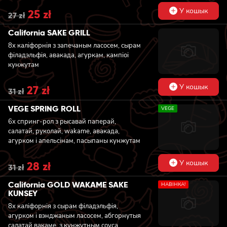
У кошык
Original
25
zł
Current
27
zł
price
price
was:
is:
California SAKE GRILL
27 zł.
25 zł.
8x каліфорнія з запечаным ласосем, сырам
філадэльфія, авакада, агуркам, кампіоі
кунжутам
У кошык
Original
27
zł
Current
31
zł
price
price
was:
is:
VEGE SPRING ROLL
VEGE
31 zł.
27 zł.
6x спринг-рол з рысавай паперай,
салатай, руколай, wakame, авакада,
агурком і апельсінам, пасыпаны кунжутам
У кошык
Original
28
zł
Current
31
zł
price
price
was:
is:
California GOLD WAKAME SAKE
НАВIНКА!
31 zł.
28 zł.
KUNSEY
8x каліфорнія з сырам філадэльфія,
агурком і вэнджаным ласосем, абгорнутыя
салатай вакаме, з кунжутным соуса