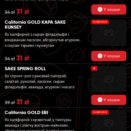
У кошык
Original
31
zł
Current
34
zł
price
price
was:
is:
California GOLD KAPA SAKE
НАВIНКА!
34 zł.
31 zł.
KUNSEY
8x каліфорнія з сырам філадэльфія і
вэнджаным ласосем, абгорнутыя агурком,
з соусам тэрыякі і кунжутам
У кошык
Original
31
zł
Current
34
zł
price
price
was:
is:
SAKE SPRING ROLL
★
34 zł.
31 zł.
6x спринг-рол з рысавай паперай,
салатай, руколай, ласосем, сырам
філадэльфія, авакада, агурком і масаго
У кошык
Original
31
zł
Current
39
zł
price
price
was:
is:
California GOLD EBI
НАВIНКА!
39 zł.
31 zł.
8x каліфорнія з крэветкай у тэмпуры,
авакада і злёгку вострым маянэзам,
абгорнутая крэветкай, палітая салодка-