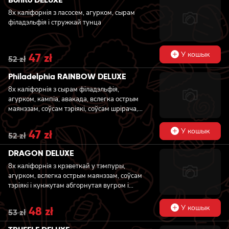
52 zł.
47 zł.
8x каліфорнія з ласосем, агурком, сырам
філадэльфія і стружкай тунца
У кошык
Original
47
zł
Current
52
zł
price
price
was:
is:
Philadelphia RAINBOW DELUXE
52 zł.
47 zł.
8x каліфорнія з сырам філадэльфія,
агурком, кампіа, авакада, вслегка острым
маянэзам, соўсам тэріякі, соўсам шрiрача,
масага i кунжутам, абгорнутая ласосем,
тунцом, вугром і крэветкай
У кошык
Original
47
zł
Current
52
zł
price
price
was:
is:
DRAGON DELUXE
52 zł.
47 zł.
8x каліфорнія з крэветкай у тэмпуры,
агурком, вслегка острым маянэзам, соўсам
тэріякі і кунжутам абгорнутая вугром і
авакада
У кошык
Original
48
zł
Current
53
zł
price
price
was:
is: