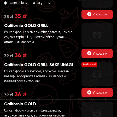
філадэльфія, манга і агурком
У кошык
Original
35
zł
Current
38
zł
price
price
was:
is:
California GOLD GRILL
38 zł.
35 zł.
8x каліфорнія з сырам філадэльфія, кампіё,
соўсам тэріякі і кунжутам абгорнутая
апаленым ласосем
У кошык
Original
36
zł
Current
39
zł
price
price
was:
is:
California GOLD GRILL SAKE UNAGI
НАВIНКА!
39 zł.
36 zł.
8x каліфорнія з вугром, агурком і цестам
катаіфі, абгорнутая апаленым ласосем,
палітая соусам тэрыякі
У кошык
Original
36
zł
Current
39
zł
price
price
was:
is:
California GOLD
39 zł.
36 zł.
8x каліфорнія з сырам філадэльфія,
агурком, авакада, абгорнутая ласосем