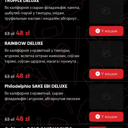
TRUFFLE DELUXE
53 zł.
48 zł.
8x каліфорнія з сырам філадэльфія, кампіа,
цыбуляй-парэй у тэмпуры, мёдам,
труфельным маслам i міндалём абгорнутая
апаленым ласосем
У кошык
Original
48
zł
Current
53
zł
price
price
was:
is:
RAINBOW DELUXE
53 zł.
48 zł.
8x каліфорнія з крэветкай у тэмпуры,
агурком, вслегка острым маянэзам, соўсам
тэріякі, соўсам шрiрача, масага i кунжутам,
абгорнутая ласосем, тунцом, вугром і
крэветкай
У кошык
Original
48
zł
Current
53
zł
price
price
was:
is:
Philadelphia SAKE EBI DELUXE
53 zł.
48 zł.
8x каліфорнія з крэветкай, сырам
філадэльфія і агурком, абгорнутыя ласосем
У кошык
Original
48
zł
Current
53
zł
price
price
was:
is: