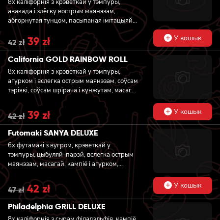
8x каліфорнія з крэветкай у тэмпуры,
авакада і злёгку вострым маянэзам,
абгорнутая тунцом, пасыпаная імітацыяй
чорнай ікры
У кошык
Original
39
zł
Current
42
zł
price
price
was:
is:
California GOLD RAINBOW ROLL
42 zł.
39 zł.
8x каліфорнія з крэветкай у тэмпуры,
агурком i вслегка острым маянэзам, соўсам
тэріякі, соўсам шрiрача i кунжутам, масага,
абгорнутая ласосем, тунцом, вугром і
крэветкай
У кошык
Original
39
zł
Current
42
zł
price
price
was:
is:
Futomaki SANYA DELUXE
42 zł.
39 zł.
6х футамакі з вугром, крэветкай у
тэмпуры, цыбуляй-парэй, вслегка острым
маянэзам, масагай, кампіё і агурком,
абгорнутыя ласосем
У кошык
Original
42
zł
Current
47
zł
price
price
was:
is:
Philadelphia GRILL DELUXE
47 zł.
42 zł.
8x каліфорнія з сырам філадэльфія, кампіё,