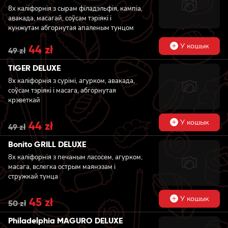
8x каліфорнія з сырам філадэльфія, кампіа,
авакада, масагай, соўсам тэріякі і
кунжутам абгорнутая апаленым тунцом
У кошык
Original
44
zł
Current
49
zł
price
price
was:
is:
TIGER DELUXE
49 zł.
44 zł.
8x каліфорнія з сурімі, агурком, авакада,
соўсам тэріякі і масага, абгорнутая
крэветкай
У кошык
Original
44
zł
Current
49
zł
price
price
was:
is:
Bonito GRILL DELUXE
49 zł.
44 zł.
8x каліфорнія з печаным ласосем, агурком,
масага, вслегка острым маянэзам і
стружкай тунца
У кошык
Original
45
zł
Current
50
zł
price
price
was:
is:
Philadelphia MAGURO DELUXE
50 zł.
45 zł.