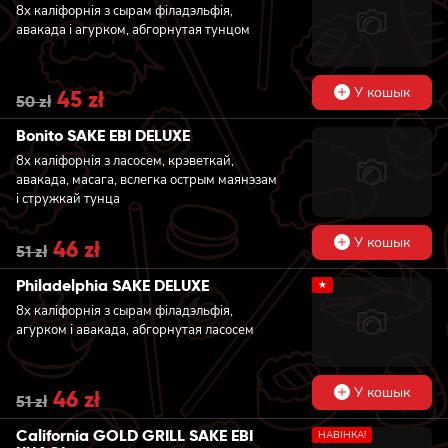
8x каліфорнія з сырам філадэльфія,
авакада і агурком, абгорнутая тунцом
У кошык
Original
45
zł
Current
50
zł
price
price
was:
is:
Bonito SAKE EBI DELUXE
50 zł.
45 zł.
8x каліфорнія з ласосем, крэветкай,
авакада, масага, вслегка острым маянэзам
і стружкай тунца
У кошык
Original
46
zł
Current
51
zł
price
price
was:
is:
Philadelphia SAKE DELUXE
★
51 zł.
46 zł.
8x каліфорнія з сырам філадэльфія,
агурком і авакада, абгорнутая ласосем
У кошык
Original
46
zł
Current
51
zł
price
price
was:
is:
California GOLD GRILL SAKE EBI
НАВIНКА!
51 zł.
46 zł.