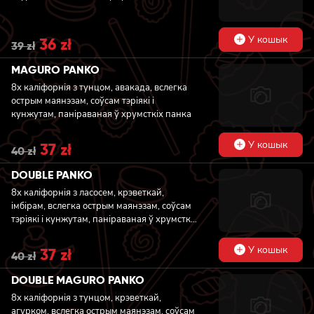
У кошык
Original
36
zł
Current
39
zł
price
price
was:
is:
MAGURO PANKO
39 zł.
36 zł.
8x каліфорнія з тунцом, авакада, вслегка
острым маянэзам, соўсам тэріякі і
кунжутам, паніраваная ў хрумсткіх панка
У кошык
Original
37
zł
Current
40
zł
price
price
was:
is:
DOUBLE PANKO
40 zł.
37 zł.
8x каліфорнія з ласосем, крэветкай,
імбірам, вслегка острым маянэзам, соўсам
тэріякі і кунжутам, паніраваная ў хрумсткіх
панка
У кошык
Original
37
zł
Current
40
zł
price
price
was:
is:
DOUBLE MAGURO PANKO
40 zł.
37 zł.
8x каліфорнія з тунцом, крэветкай,
агурком, вслегка острым маянэзам, соўсам