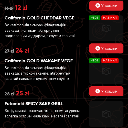
аксамітнай ванільнай начынкай, якая
У кошык
Original
12
zł
Current
нагадвае класічнае крэмавае печыва.
16
zł
price
price
Далікатная рысавая абалонка надае
was:
is:
цікавай тэкстуры і спалучае ў кожным
California GOLD CHEDDAR VEGE
VEGE
НАВIНКА!
16 zł.
12 zł.
кавалачку прахалоду, мяккасць і насычаны
8x каліфорнія з сырам філадэльфія,
смак дэсерту. Ідэальны выбар для
авакада і яблыкам, абгорнутыя
аматараў кантрастаў: цёмнае какao і
падпаленым чэддарам, з соусам тэрыякі
светлы крэм у гарманічнай, ледзяной
форме.
У кошык
Original
24
zł
Current
27
zł
price
price
was:
is:
California GOLD WAKAME VEGE
VEGE
НАВIНКА!
27 zł.
24 zł.
8x каліфорнія з сырам філадэльфія,
авакада, агурком і канпё, абгорнутыя
салатай вакаме, з кунжутным соусам
У кошык
Original
25
zł
Current
28
zł
price
price
was:
is:
Futomaki SPICY SAKE GRILL
28 zł.
25 zł.
6х футамакі з запечаным ласосем, агурком,
вслегка острым маянэзам, масага і салатай