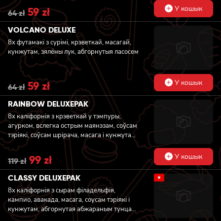
У кошык
Original
59
zł
Current
64
zł
price
price
was:
is:
VOLCANO DELUXE
64 zł.
59 zł.
8х футамакі з сурімі, крэветкай, масагай,
кунжутам, зялёны лук, абгорнутыя ласосем
У кошык
Original
59
zł
Current
64
zł
price
price
was:
is:
RAINBOW DELUXEPAK
64 zł.
59 zł.
8x каліфорнія з крэветкай у тэмпуры,
агурком, вслегка острым маянэзам, соўсам
тэріякі, соўсам шрiрача, масага i кунжутам,
абгорнутая ласосем, тунцом, вугром і
крэветкай, 8x каліфорнія з сырам
У кошык
Original
99
zł
Current
119
zł
філадэльфія, агурком, кампіа, авакада,
price
price
вслегка острым маянэзам, соўсам тэріякі,
was:
is:
CLASSY DELUXEPAK
★
119 zł.
99 zł.
соўсам шрiрача, масага i кунжутам,
8x каліфорнія з сырам філадельфія,
абгорнутая ласосем, тунцом, вугром і
кампио, авакада, масага, соусам тэріякі і
крэветкай
кунжутам, абгорнутая абжараным тунцам,
8x каліфорнія з сырам філадельфія,