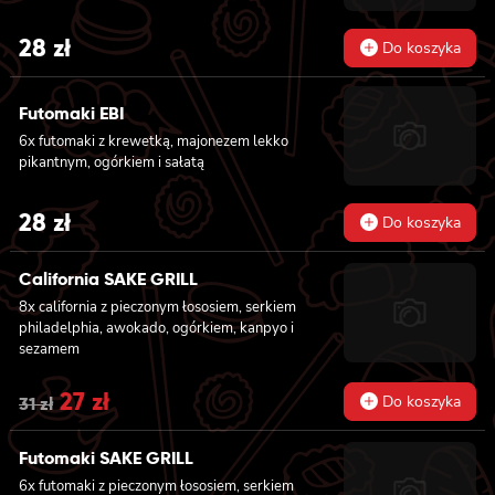
ogórkiem, masago i sezamem, 2x nigiri z
łososiem, 2x nigiri z tuńczykiem, 2x nigiri z
28
zł
Do koszyka
krewetką
Futomaki EBI
6x futomaki z krewetką, majonezem lekko
pikantnym, ogórkiem i sałatą
28
zł
Do koszyka
California SAKE GRILL
8x california z pieczonym łososiem, serkiem
philadelphia, awokado, ogórkiem, kanpyo i
sezamem
Original
27
zł
Current
Do koszyka
31
zł
price
price
Futomaki SAKE GRILL
was:
is:
6x futomaki z pieczonym łososiem, serkiem