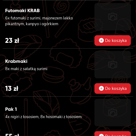
Futomaki KRAB
6x futomaki z surimi, majonezem lekko
pikantnym, kanpyo i ogórkiem
23
zł
Do koszyka
Krabmaki
8x maki z sałatką surimi
13
zł
Do koszyka
Pak 1
4x nigiri z łososiem, 8x hosomaki z łososiem