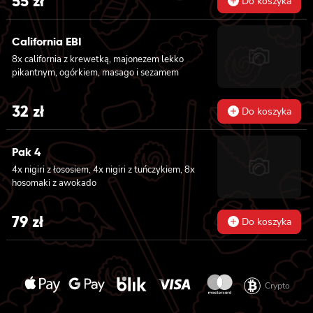
55
zł
Do koszyka
California EBI
8x california z krewetką, majonezem lekko
pikantnym, ogórkiem, masago i sezamem
32
zł
Do koszyka
Pak 4
4x nigiri z łososiem, 4x nigiri z tuńczykiem, 8x
hosomaki z awokado
79
zł
Do koszyka
Crypto