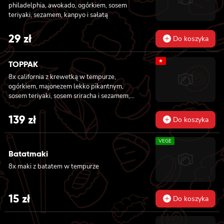
31 zł.
27 zł.
philadelphia, awokado, ogórkiem, sosem
teriyaki, sezamem, kanpyo i sałatą
29
zł
Do koszyka
★
TOPPAK
8x california z krewetką w tempurze,
ogórkiem, majonezem lekko pikantnym,
sosem teriyaki, sosem sriracha i sezamem,
masago owinięta łososiem, tuńczykiem,
węgorzem i krewetką, 8x california z
139
zł
Do koszyka
krewetką w tempurze, majonezem lekko
pikantnym, ogórkiem, sezamem i masago, 6x
VEGE
futomaki z tuńczykiem, majonezem lekko
pikantnym, awokado, ogórkiem i sałatą, 6x
Batatmaki
futomaki z surimi, majonezem lekko
8x maki z batatem w tempurze
pikantnym, kanpyo i ogórkiem, 6x futomaki z
krewetką w tempurze, ogórkiem, sałatą i
majonezem lekko pikantnym, 8x maki z
15
zł
Do koszyka
surimi