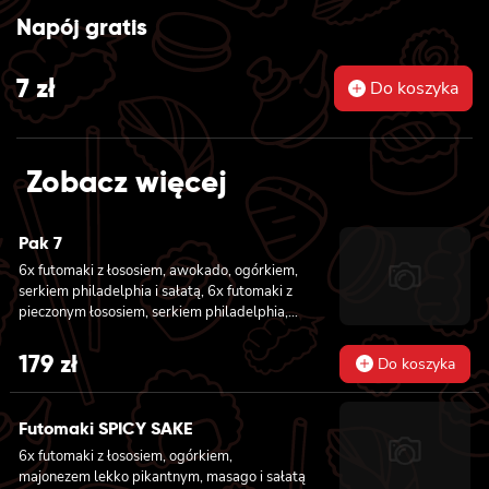
Napój gratis
7
zł
Do koszyka
Zobacz więcej
Pak 7
6x futomaki z łososiem, awokado, ogórkiem,
serkiem philadelphia i sałatą, 6x futomaki z
pieczonym łososiem, serkiem philadelphia,
awokado, ogórkiem, kanpyo, sałatą, sosem
teriyaki i sezamem, 6x futomaki z krewetką
179
zł
Do koszyka
w tempurze, ogórkiem, sałatą i majonezem
lekko pikantnym, 8x hosomaki z łososiem, 8x
hosomaki z ogórkiem, 8x california z
Futomaki SPICY SAKE
łososiem, ogórkiem, serkiem philadelphia,
6x futomaki z łososiem, ogórkiem,
awokado i masago, 8x california z krewetką,
majonezem lekko pikantnym, masago i sałatą
majonezem lekko pikantnym, awokado,